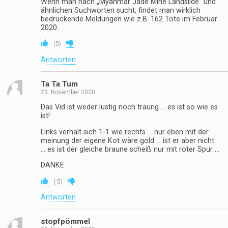
Wenn man nach „Myanmar Jade Mine Landslide“ und
ähnlichen Suchworten sucht, findet man wirklich
bedrückende Meldungen wie z.B. 162 Tote im Februar
2020.
(
5
)
Antworten
Ta Ta Tum
23. November 2020
Das Vid ist weder lustig noch traurig … es ist so wie es
ist!
Links verhält sich 1-1 wie rechts … nur eben mit der
meinung der eigene Kot wäre gold … ist er aber nicht
… es ist der gleiche braune scheiß nur mit roter Spur …
DANKE
(
-5
)
Antworten
stopfpömmel