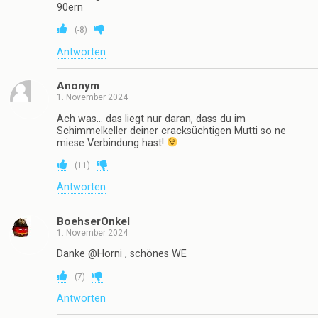
Erich
1. November 2024
Danke !
(
-1
)
Antworten
Anonym
1. November 2024
diese abgelutsche wichsseite läd wie aol aus den
90ern
(
-8
)
Antworten
Anonym
1. November 2024
Ach was… das liegt nur daran, dass du im
Schimmelkeller deiner cracksüchtigen Mutti so ne