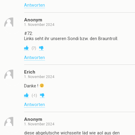
(
1
)
Antworten
Feiertagsbold
1. November 2024
Wünscht allen einen schönen Feiertag, die den Freitag
frei haben.
Grüße an die Reformationsfeiertagler.
haha, liebe Hessen.
(
5
)
Antworten
Anonym
1. November 2024
#72:
Links seht ihr unseren Sondi bzw. den Brauntroll.
(
7
)
Antworten