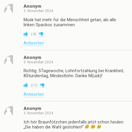
Musk ist ein größenwahnsinniges Fascho-Arschloch.
(
11
)
Antworten
Anonym
3. November 2024
peering mit telekom ist unterirdisch
(
0
)
Antworten
Anonym
3. November 2024
Musk hat mehr für die Menschheit getan, als alle
linken Spackos zusammen.
(
-9
)
Antworten
Anonym