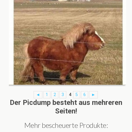
◄
1
2
3
4
5
6
►
Der Picdump besteht aus mehreren
Seiten!
Mehr bescheuerte Produkte: