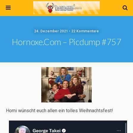
24. Dezember 2021 • 22 Kommentare
Hornoxe.com – Picdump #757
Horni wünscht euch allen ein tolles Weihnachtsfest!