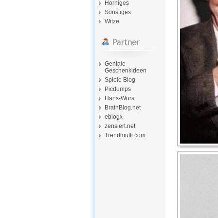
Horniges
Sonstiges
Witze
Geniale
Geschenkideen
Spiele Blog
Picdumps
Hans-Wurst
BrainBlog.net
eblogx
zensiert.net
Trendmutti.com