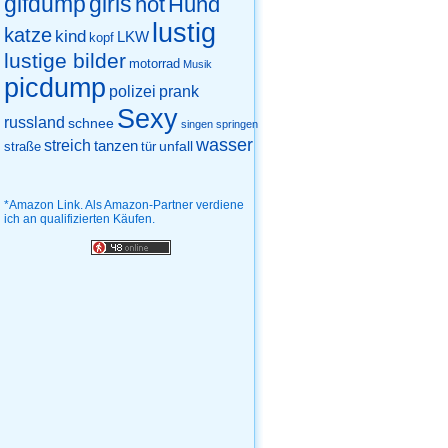
gifdump
girls
hot
Hund
lustig
katze
kind
LKW
kopf
lustige bilder
motorrad
Musik
picdump
prank
polizei
Sexy
russland
schnee
singen
springen
wasser
streich
tanzen
unfall
straße
tür
*Amazon Link. Als Amazon-Partner verdiene
ich an qualifizierten Käufen.