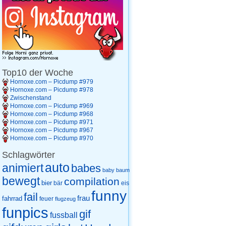
Top10 der Woche
Hornoxe.com – Picdump #979
Hornoxe.com – Picdump #978
Zwischenstand
Hornoxe.com – Picdump #969
Hornoxe.com – Picdump #968
Hornoxe.com – Picdump #971
Hornoxe.com – Picdump #967
Hornoxe.com – Picdump #970
Schlagwörter
auto
animiert
babes
baby
baum
bewegt
compilation
bier
eis
bär
funny
fail
frau
fahrrad
feuer
flugzeug
funpics
gif
fussball