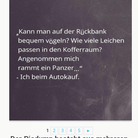
1
2
3
4
5
►