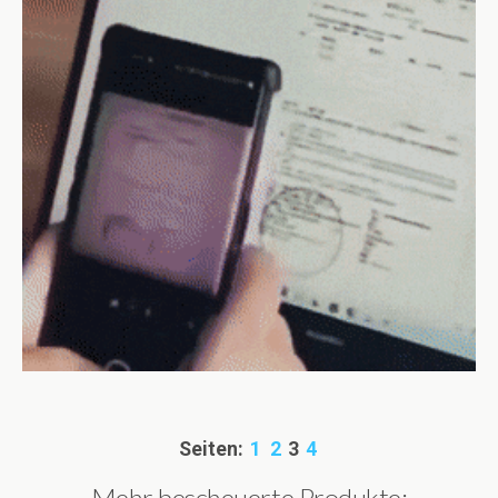
Seiten:
1
2
3
4
Mehr bescheuerte Produkte: