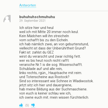
Antworten
buhuhuhschmuhuhu
29. September 2021
Ich sitze hier und heul
weil ich mit Mitte 20 immer noch keul.
Kein Mädchen will ihn streicheln
vom schafft bis zu den Eicheln.
ich hab nämlich zwei, an von geburtenstund,
vielleicht ist dass der Unberührtheit Grund?
Fakt ist: zahlst du GEZ
wirst du verarscht und zwar richtig fett.
wer es bis heut noch nicht rafft:
verarsche Nr.1 is die sog. Wissenschafft.
Schublade auf und alle rein,
links rechts, rgün_ Hauptsache mit reim.
und Totenscheine aus Rostock?
Sind so interessant wie Schnee in Wladiwostok.
jetzt sitz ich hier und dauergriene,
hab meine Bildung aus der Suchmaschiene.
von euch is keiner schlau wie ich,
ich owne euch mit. mein wissen fürchterlich.
(
5
)