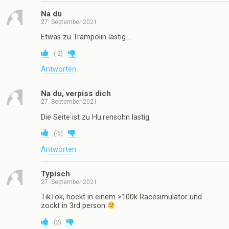
Na du
27. September 2021
Etwas zu Trampolin lastig…
(
-2
)
Antworten
Na du, verpiss dich
27. September 2021
Die Seite ist zu Hu.rensohn lastig.
(
-6
)
Antworten
Typisch
27. September 2021
TikTok, hockt in einem >100k Racesimulator und
zockt in 3rd person
(
2
)