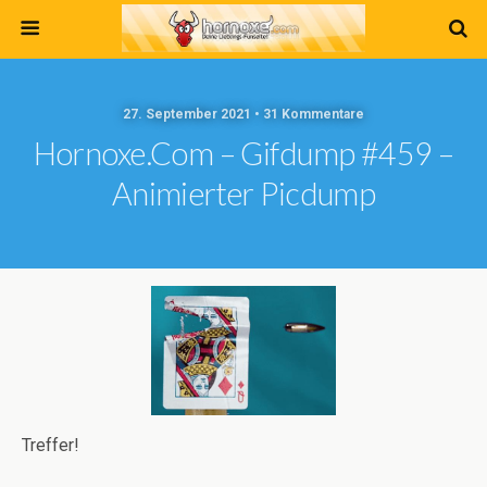
27. September 2021 • 31 Kommentare
Hornoxe.com – Gifdump #459 –
Animierter Picdump
Treffer!