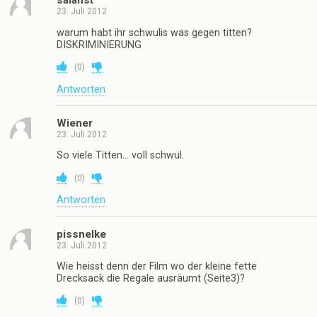
salafist
23. Juli 2012
warum habt ihr schwulis was gegen titten?
DISKRIMINIERUNG
(
0
)
Antworten
Wiener
23. Juli 2012
So viele Titten… voll schwul.
(
0
)
Antworten
pissnelke
23. Juli 2012
Wie heisst denn der Film wo der kleine fette
Drecksack die Regale ausräumt (Seite3)?
(
0
)