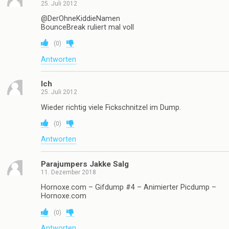
25. Juli 2012
@DerOhneKiddieNamen
BounceBreak ruliert mal voll
(
0
)
Antworten
Ich
25. Juli 2012
Wieder richtig viele Fickschnitzel im Dump.
(
0
)
Antworten
Parajumpers Jakke Salg
11. Dezember 2018
Hornoxe.com – Gifdump #4 – Animierter Picdump –
Hornoxe.com
(
0
)
Antworten