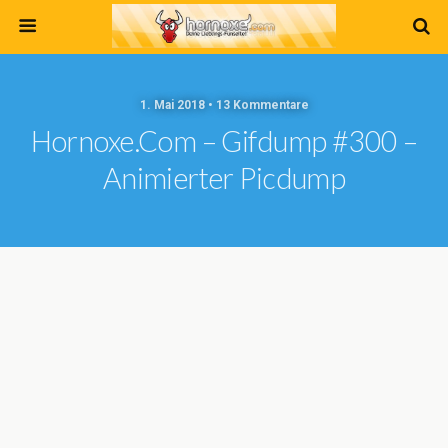
1. Mai 2018 • 13 Kommentare
Hornoxe.com – Gifdump #300 –
Animierter Picdump