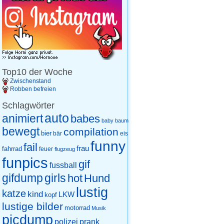
Top10 der Woche
Zwischenstand
Robben befreien
Schlagwörter
auto
animiert
babes
baby
baum
bewegt
compilation
bier
eis
bär
funny
fail
frau
fahrrad
feuer
flugzeug
funpics
gif
fussball
gifdump
girls
hot
Hund
lustig
katze
kind
LKW
kopf
lustige bilder
motorrad
Musik
picdump
prank
polizei