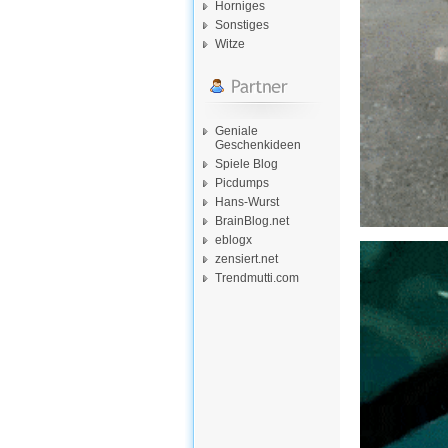
Horniges
Sonstiges
Witze
Geniale
Geschenkideen
Spiele Blog
Picdumps
Hans-Wurst
BrainBlog.net
eblogx
zensiert.net
Trendmutti.com