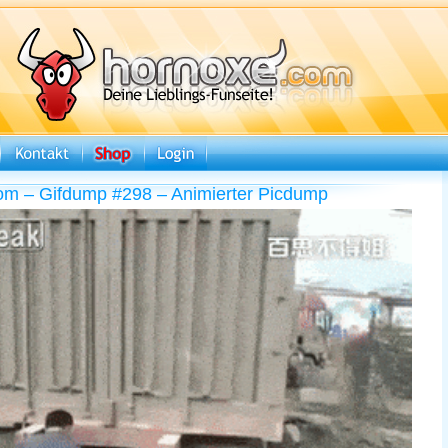
om – Gifdump #298 – Animierter Picdump