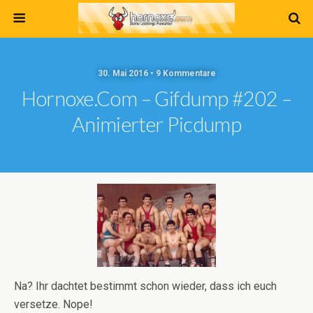
30. Mai 2016 • 9 Kommentare
Hornoxe.com – Gifdump #202 –
Animierter Picdump
Na? Ihr dachtet bestimmt schon wieder, dass ich euch
versetze. Nope!