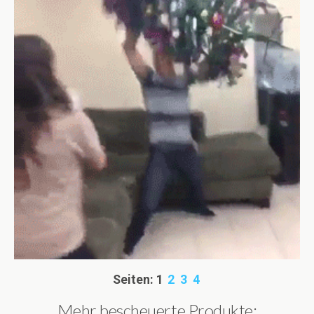
Seiten:
1
2
3
4
Mehr bescheuerte Produkte: