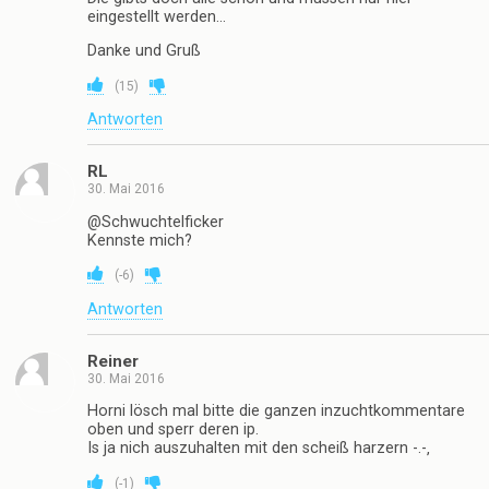
eingestellt werden…
Danke und Gruß
(
15
)
Antworten
RL
30. Mai 2016
@Schwuchtelficker
Kennste mich?
(
-6
)
Antworten
Reiner
30. Mai 2016
Horni lösch mal bitte die ganzen inzuchtkommentare
oben und sperr deren ip.
Is ja nich auszuhalten mit den scheiß harzern -.-‚
(
-1
)