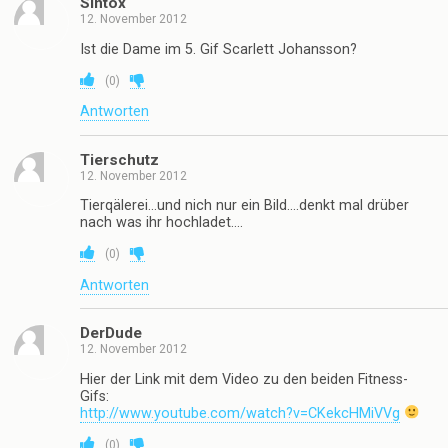
Sintox
12. November 2012
Ist die Dame im 5. Gif Scarlett Johansson?
(
0
)
Antworten
Tierschutz
12. November 2012
Tierqälerei…und nich nur ein Bild….denkt mal drüber
nach was ihr hochladet….
(
0
)
Antworten
DerDude
12. November 2012
Hier der Link mit dem Video zu den beiden Fitness-
Gifs:
http://www.youtube.com/watch?v=CKekcHMiVVg
(
0
)