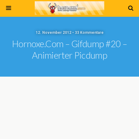
12. November 2012 • 33 Kommentare
Hornoxe.com – Gifdump #20 –
Animierter Picdump