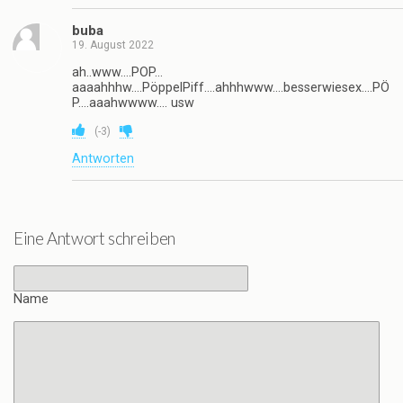
buba
19. August 2022
ah..www….POP…
aaaahhhw….PöppelPiff….ahhhwww….besserwiesex….PÖ
P….aaahwwww…. usw
(
-3
)
Antworten
Eine Antwort schreiben
Name