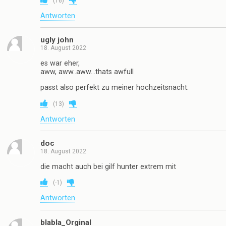
(
16
)
Antworten
ugly john
18. August 2022
es war eher,
aww, aww..aww…thats awfull
passt also perfekt zu meiner hochzeitsnacht.
(
13
)
Antworten
doc
18. August 2022
die macht auch bei gilf hunter extrem mit
(
-1
)
Antworten
blabla_Orginal