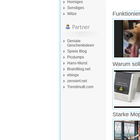
Horniges
Sonstiges
Funktionie
Witze
Geniale
Geschenkideen
Spiele Blog
Picdumps
Hans-Wurst
Warum soll
BrainBlog.net
eblogx
zensiert.net
Trendmutti.com
Starke Mo