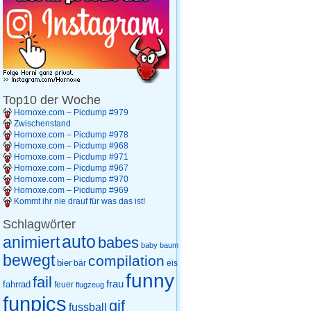
Top10 der Woche
Hornoxe.com – Picdump #979
Zwischenstand
Hornoxe.com – Picdump #978
Hornoxe.com – Picdump #968
Hornoxe.com – Picdump #971
Hornoxe.com – Picdump #967
Hornoxe.com – Picdump #970
Hornoxe.com – Picdump #969
Kommt ihr nie drauf für was das ist!
Schlagwörter
auto
animiert
babes
baby
baum
bewegt
compilation
bier
eis
bär
funny
fail
frau
fahrrad
feuer
flugzeug
funpics
gif
fussball