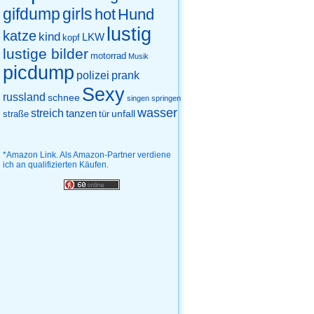
gifdump
girls
hot
Hund
lustig
katze
kind
LKW
kopf
lustige bilder
motorrad
Musik
picdump
prank
polizei
Sexy
russland
schnee
singen
springen
wasser
streich
tanzen
unfall
straße
tür
*Amazon Link. Als Amazon-Partner verdiene
ich an qualifizierten Käufen.