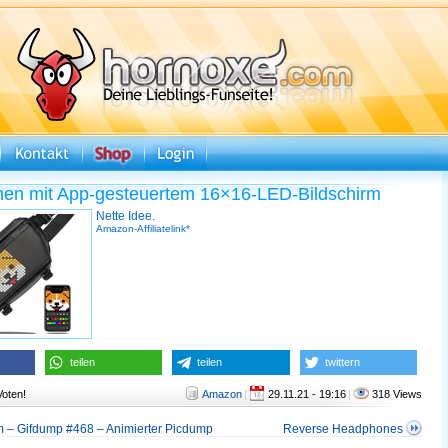
hen mit App-gesteuertem 16×16-LED-Bildschirm
Nette Idee.
Amazon-Affiliatelink*
teilen
teilen
twittern
Voten!
Amazon
|
29.11.21 - 19:16
|
318 Views
 – Gifdump #468 – Animierter Picdump
Reverse Headphones