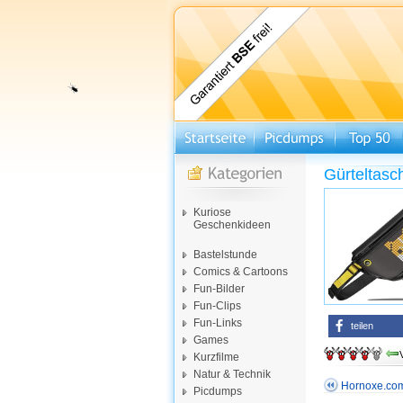
Gürteltasc
Kuriose
Geschenkideen
Bastelstunde
Comics & Cartoons
Fun-Bilder
Fun-Clips
Fun-Links
teilen
Games
Kurzfilme
Natur & Technik
Hornoxe.com
Picdumps