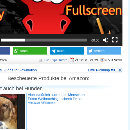
00:08
teilen
teilen
twittern
Voten!
Fun-Clips
,
Intern
|
21.12.08 - 21:39
|
6.581 Views
vs. Zunge in Slowmotion
Emu Picdump #01
Bescheuerte Produkte bei Amazon:
rt auch bei Hunden
Aber natürlich auch beim Menschen.
Prima Weihnachtsgeschenk für alle.
*Amazon-Affiliatelink