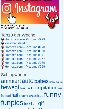
Top10 der Woche
Hornoxe.com – Picdump #979
Zwischenstand
Hornoxe.com – Picdump #978
Hornoxe.com – Picdump #968
Hornoxe.com – Picdump #971
Hornoxe.com – Picdump #967
Hornoxe.com – Picdump #970
Hornoxe.com – Picdump #969
Schlagwörter
auto
animiert
babes
baby
baum
bewegt
compilation
bier
eis
bär
funny
fail
frau
fahrrad
feuer
flugzeug
funpics
gif
fussball