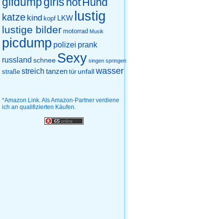
gifdump
girls
hot
Hund
lustig
katze
kind
LKW
kopf
lustige bilder
motorrad
Musik
picdump
prank
polizei
Sexy
russland
schnee
singen
springen
wasser
streich
tanzen
unfall
straße
tür
*Amazon Link. Als Amazon-Partner verdiene
ich an qualifizierten Käufen.