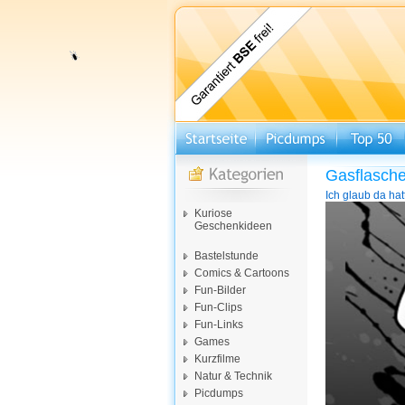
Gasflasch
Ich glaub da ha
Video-
Kuriose
Player
Geschenkideen
Bastelstunde
Comics & Cartoons
Fun-Bilder
Fun-Clips
Fun-Links
Games
Kurzfilme
Natur & Technik
Picdumps