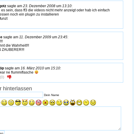
gotz
sagte am
23. Dezember 2008
um
13:10
:
 es sein, dass ff3 die videos nicht mehr anzeigt oder hab ich einfach
essen noch ein plugin zu installieren
funzt
e
sagte am
11. Dezember 2009
um
23:45
:
!!
nnt die Wahrheit!!!
N ZAUBERER!!!
öp
sagte am
16. März 2010
um
15:10
:
war ne flummiflasche
(
0
)
 hinterlassen
Dein Name