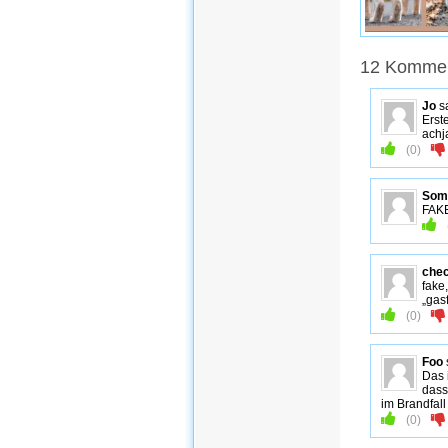
12 Kommen
Jo
s
Erste
achj
(
0
)
Som
FAKE
che
fake
„gas
(
0
)
Foo
Das 
dass
im Brandfal
(
0
)