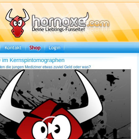
e im Kernspintomographen
tten die jungen Mediziner etwas zuviel Geld oder was?