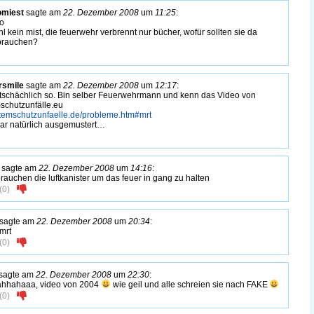
omiest
sagte am
22. Dezember 2008
um
11:25
:
o
hl kein mist, die feuerwehr verbrennt nur bücher, wofür sollten sie da
 brauchen?
rsmile
sagte am
22. Dezember 2008
um
12:17
:
tatschächlich so. Bin selber Feuerwehrmann und kenn das Video von
schutzunfälle.eu
atemschutzunfaelle.de/probleme.htm#mrt
ar natürlich ausgemustert…
sagte am
22. Dezember 2008
um
14:16
:
brauchen die luftkanister um das feuer in gang zu halten
(
0
)
sagte am
22. Dezember 2008
um
20:34
:
 mrt
(
0
)
sagte am
22. Dezember 2008
um
22:30
:
hhahaaa, video von 2004
wie geil und alle schreien sie nach FAKE
(
0
)