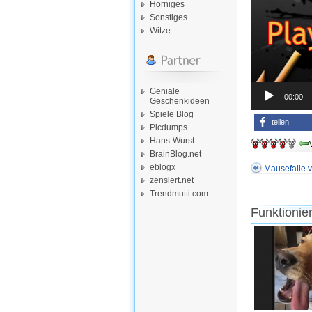
Horniges
Sonstiges
Witze
Geniale
00:00
Geschenkideen
Spiele Blog
teilen
Picdumps
Hans-Wurst
BrainBlog.net
eblogx
Mausefalle 
zensiert.net
Trendmutti.com
Funktionie