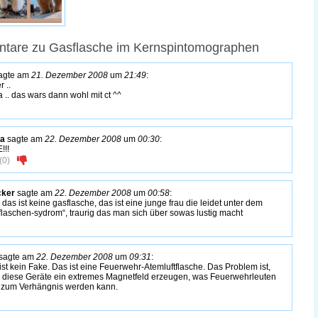
tare zu Gasflasche im Kernspintomographen
agte am
21. Dezember 2008
um
21:49
:
r ..
a .. das wars dann wohl mit ct ^^
a
sagte am
22. Dezember 2008
um
00:30
:
!!!
(
0
)
cker
sagte am
22. Dezember 2008
um
00:58
:
, das ist keine gasflasche, das ist eine junge frau die leidet unter dem
flaschen-sydrom“, traurig das man sich über sowas lustig macht
sagte am
22. Dezember 2008
um
09:31
:
ist kein Fake. Das ist eine Feuerwehr-Atemluftflasche. Das Problem ist,
 diese Geräte ein extremes Magnetfeld erzeugen, was Feuerwehrleuten
l zum Verhängnis werden kann.