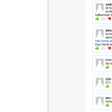
sod
@ fo
erzä
luftkanister
(
0
)
joke
Ist 
atem
http://www.
Das Gerät w
(
0
)
rrrrr
die 
@jo
ct !=
dsv
haha