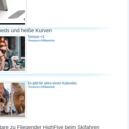
peds und heiße Kurven
Simson <3
*Amazon-Affiliatelink
Es gibt für alles einen Kalender.
*Amazon-Affiliatelink
re zu Fliegender HighFive beim Skifahren