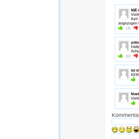
NIE
Viel
Kerl
angezogen 
(
4
)
yol
Hätt
Achj
(
0
)
ist 
KEIN
Noe
Viel
Kommentar