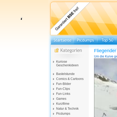
Fliegender
Um die Kurve gef
Video-
Kuriose
Player
Geschenkideen
Bastelstunde
Comics & Cartoons
Fun-Bilder
Fun-Clips
Fun-Links
Games
Kurzfilme
Natur & Technik
Picdumps