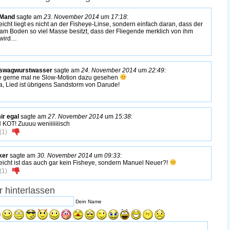
-Mand
sagte am
23. November 2014
um
17:18
:
leicht liegt es nicht an der Fisheye-Linse, sondern einfach daran, dass der
 am Boden so viel Masse besitzt, dass der Fliegende merklich von ihm
wird…
oswagwurstwasser
sagte am
24. November 2014
um
22:49
:
e gerne mal ne Slow-Motion dazu gesehen
a, Lied ist übrigens Sandstorm von Darude!
mir egal
sagte am
27. November 2014
um
15:38
:
 KOT! Zuuuu weniiiiiiisch
(
1
)
ker
sagte am
30. November 2014
um
09:33
:
leicht ist das auch gar kein Fisheye, sondern Manuel Neuer?!
(
1
)
 hinterlassen
Dein Name