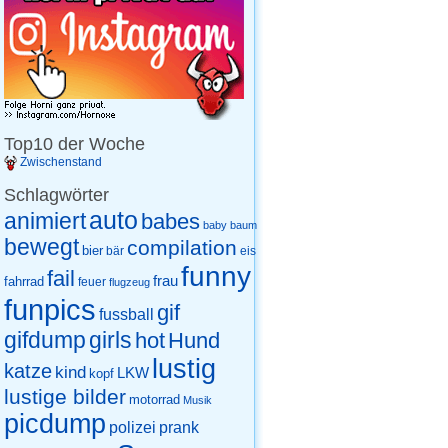
Top10 der Woche
Zwischenstand
Schlagwörter
auto
animiert
babes
baby
baum
bewegt
compilation
bier
eis
bär
funny
fail
frau
fahrrad
feuer
flugzeug
funpics
gif
fussball
gifdump
girls
hot
Hund
lustig
katze
kind
LKW
kopf
lustige bilder
motorrad
Musik
picdump
prank
polizei