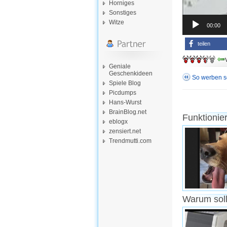
Horniges
Sonstiges
Witze
00:00
teilen
Geniale
Geschenkideen
So werben s
Spiele Blog
Picdumps
Hans-Wurst
BrainBlog.net
Funktionie
eblogx
zensiert.net
Trendmutti.com
Warum soll