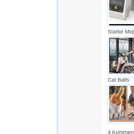
Starke Mo
Cat Balls
4 Kommenta