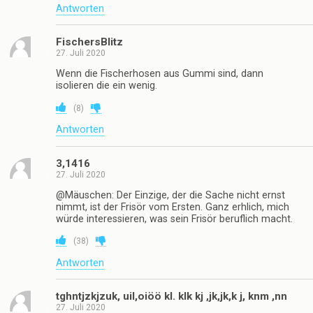
Antworten
FischersBlitz
27. Juli 2020
Wenn die Fischerhosen aus Gummi sind, dann
isolieren die ein wenig.
(
8
)
Antworten
3,1416
27. Juli 2020
@Mäuschen: Der Einzige, der die Sache nicht ernst
nimmt, ist der Frisör vom Ersten. Ganz erhlich, mich
würde interessieren, was sein Frisör beruflich macht.
(
38
)
Antworten
tghntjzkjzuk, uil,oiöö kl. klk kj ,jk,jk,k j, knm ,nn
27. Juli 2020