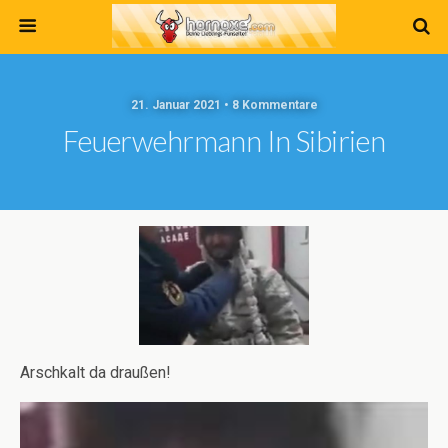
21. Januar 2021 • 8 Kommentare
Feuerwehrmann In Sibirien
Arschkalt da draußen!
Video-
Player