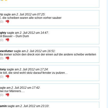
tz
sagte am
2. Juli 2012
um
07:25
:
. die scheiben waren alle schon vorher sauber
(
0
)
ighty
sagte am
2. Juli 2012
um
14:47
:
 ist Bauuer – Dum Dum
(
0
)
nenfutter
sagte am
2. Juli 2012
um
16:51
:
lla immer schön den dreck von der einen auf die andere scheibe verteilen
(
0
)
tony
sagte am
2. Juli 2012
um
17:24
:
ie toll, die sind wohl stolz darauf fenster zu putzen…
(
0
)
agte am
2. Juli 2012
um
17:42
:
 iwi nur Männers….
(
0
)
jamin
sagte am
2. Juli 2012
um
23:10
: