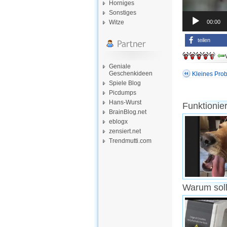
Horniges
Sonstiges
00:00
Witze
teilen
Geniale
Geschenkideen
Kleines Pro
Spiele Blog
Picdumps
Hans-Wurst
Funktionie
BrainBlog.net
eblogx
zensiert.net
Trendmutti.com
Warum soll