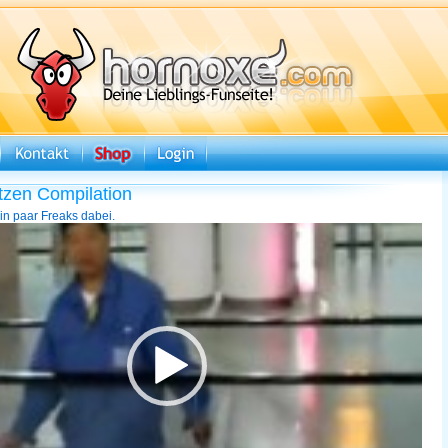
tzen Compilation
in paar Freaks dabei.