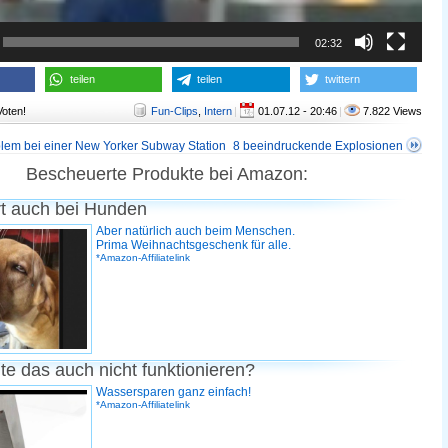
02:32
teilen
teilen
twittern
Voten!
Fun-Clips
,
Intern
|
01.07.12 - 20:46
|
7.822 Views
blem bei einer New Yorker Subway Station
8 beeindruckende Explosionen
Bescheuerte Produkte bei Amazon:
rt auch bei Hunden
Aber natürlich auch beim Menschen.
Prima Weihnachtsgeschenk für alle.
*Amazon-Affiliatelink
te das auch nicht funktionieren?
Wassersparen ganz einfach!
*Amazon-Affiliatelink