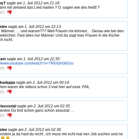
pyT
sagte am
1. Juli 2012
um
21:18
:
nn mir jemand das Lied mailen ? O. sagen wie des heißt ?
(
0
)
slee
sagte am
1. Juli 2012
um
22:13
:
s Männer….. und warum??? Weil Frauen nix können… Genau wie bei den
neköchen. Fast alles nur Männer. Und da sagt man Frauen in die Küche
h nicht.
zam
sagte am
1. Juli 2012
um
22:35
:
://www.youtube.com/watch?v=TR6XdrG8Gzo
(
0
)
akadappa
sagte am
2. Juli 2012
um
00:14
:
llem waren die videos schon 3 mal hier auf oxxe. FAIL
(
0
)
lassozial
sagte am
2. Juli 2012
um
02:35
:
slee Du bist schon ganz schön assozial …
(
0
)
slee
sagte am
2. Juli 2012
um
02:36
:
iistein ja da hast du recht , ich muss mir echt mal nen Job suchen und ne
u