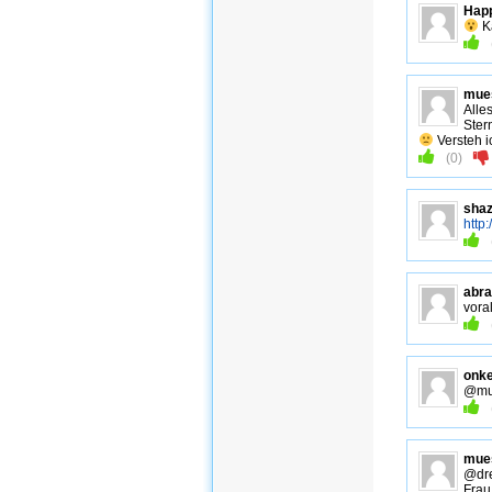
Hap
Ka
mue
Alle
Ster
Versteh ic
(
0
)
sha
http
abr
vora
onke
@mue
mue
@dre
Fra