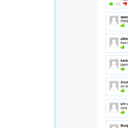
(
0
)
qwer
FAKE
allm
lied
kano
jawo
Assi
oh w
ich
s
sind
Ben