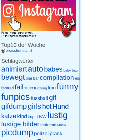
Top10 der Woche
Zwischenstand
Schlagwörter
auto
animiert
babes
baby
baum
bewegt
compilation
bier
eis
bär
funny
fail
frau
fahrrad
feuer
flugzeug
funpics
gif
fussball
gifdump
girls
hot
Hund
lustig
katze
kind
LKW
kopf
lustige bilder
motorrad
Musik
picdump
prank
polizei