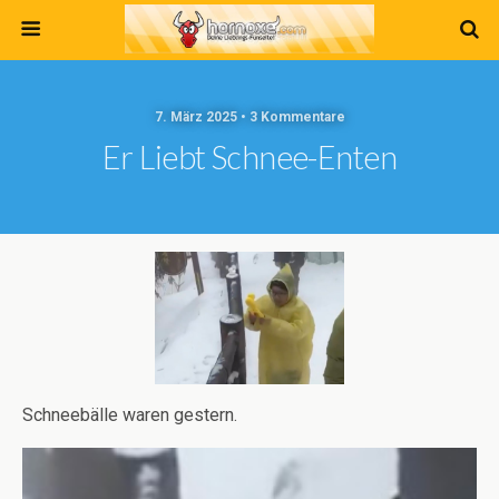
7. März 2025 • 3 Kommentare
Er Liebt Schnee-Enten
Schneebälle waren gestern.
Video-
Player