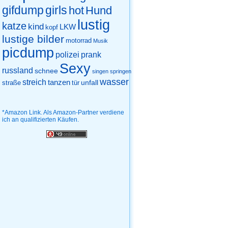
gifdump
girls
hot
Hund
lustig
katze
kind
LKW
kopf
lustige bilder
motorrad
Musik
picdump
prank
polizei
Sexy
russland
schnee
singen
springen
wasser
streich
tanzen
unfall
straße
tür
*Amazon Link. Als Amazon-Partner verdiene
ich an qualifizierten Käufen.