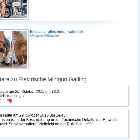
Es gibt für alles einen Kalender.
*Amazon-Affiliatelink
re zu Elektrische Minigun Gatling
agte am
29. Oktober 2015
um
13:27
:
icht mal so gut
(
1
)
n
sagte am
29. Oktober 2015
um
14:46
:
esten ist in der Beschreibung unter „Technische Details“ der Hinweis:
nziel: Sozialverhalten“. Vielleicht an der Rütli-Schule^^