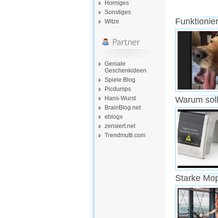
Horniges
Sonstiges
Funktionie
Witze
Geniale
Geschenkideen
Spiele Blog
Picdumps
Hans-Wurst
Warum soll
BrainBlog.net
eblogx
zensiert.net
Trendmutti.com
Starke Mo