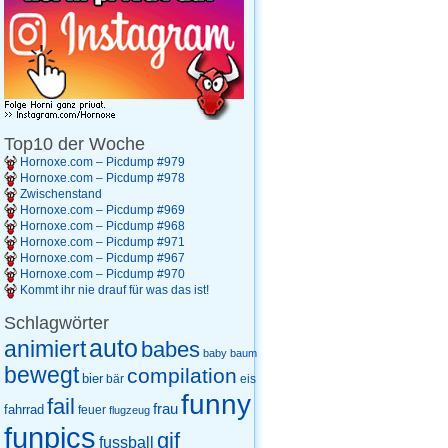
Top10 der Woche
Hornoxe.com – Picdump #979
Hornoxe.com – Picdump #978
Zwischenstand
Hornoxe.com – Picdump #969
Hornoxe.com – Picdump #968
Hornoxe.com – Picdump #971
Hornoxe.com – Picdump #967
Hornoxe.com – Picdump #970
Kommt ihr nie drauf für was das ist!
Schlagwörter
auto
animiert
babes
baby
baum
bewegt
compilation
bier
eis
bär
funny
fail
frau
fahrrad
feuer
flugzeug
funpics
gif
fussball