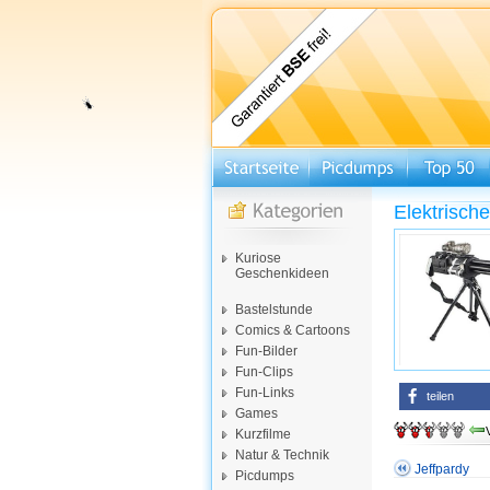
Elektrisch
Kuriose
Geschenkideen
Bastelstunde
Comics & Cartoons
Fun-Bilder
Fun-Clips
Fun-Links
teilen
Games
Kurzfilme
Natur & Technik
Jeffpardy
Picdumps