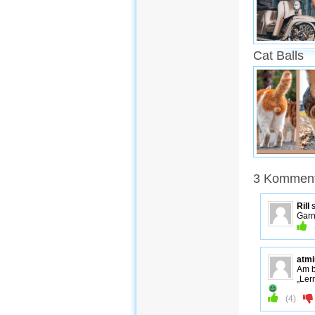
Cat Balls
3 Kommenta
Rill
s
Garn
atmi
Am b
„Ler
(
4
)