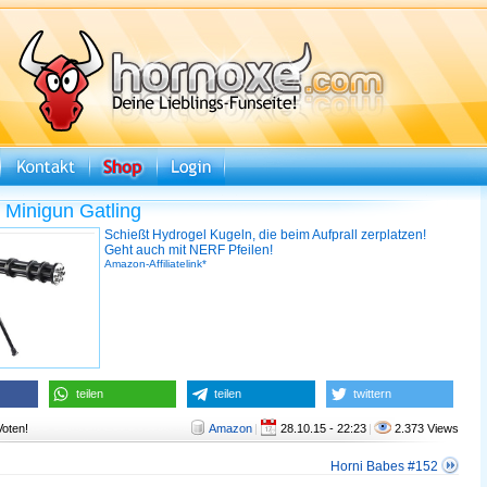
e Minigun Gatling
Schießt Hydrogel Kugeln, die beim Aufprall zerplatzen!
Geht auch mit NERF Pfeilen!
Amazon-Affiliatelink*
teilen
teilen
twittern
Voten!
Amazon
|
28.10.15 - 22:23
|
2.373 Views
Horni Babes #152