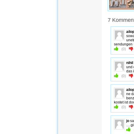
7 Kommenta
ailo
sowa
unet
sendungen
(
0
)
nihil
und 
das 
(
0
)
ailo
ne d
benz
kostet ist 
(
0
)
jo
sa
….gi