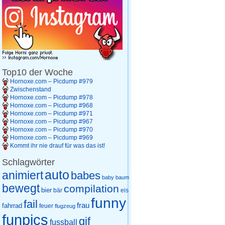
Top10 der Woche
Hornoxe.com – Picdump #979
Zwischenstand
Hornoxe.com – Picdump #978
Hornoxe.com – Picdump #968
Hornoxe.com – Picdump #971
Hornoxe.com – Picdump #967
Hornoxe.com – Picdump #970
Hornoxe.com – Picdump #969
Kommt ihr nie drauf für was das ist!
Schlagwörter
auto
animiert
babes
baby
baum
bewegt
compilation
bier
eis
bär
funny
fail
frau
fahrrad
feuer
flugzeug
funpics
gif
fussball