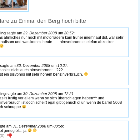
re zu Einmal den Berg hoch bitte
ping
sagte am
29. Dezember 2008
um
20:52
:
s ähnliches nur noch mit motorrädern kam früher imemr auf dsf, war sehr
rhaltsam und was kommt heute ….. hirnverbrannte telefon abzocker
sagte am
30. Dezember 2008
um
10:27
:
das ist nicht auch hirnverbrannt…???
ist ein sisyphos mit sehr hohem benzinverbrauch.
ping
sagte am
30. Dezember 2008
um
12:21
:
as is lustig vor allem wenn se sich überschlagen haben^^ und
inverbrauch ist doch scheiß egal gibt genuch öl un wenn de barrel 500$
doch schnuppe
gte am
31. Dezember 2008
um
00:59
:
bt genug öl….ja
(
0
)