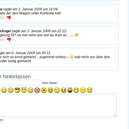
la
sagte am
2. Januar 2009
um
16:04
:
 wie der den Wagen unter Kontrolle hat!
(
0
)
kAngel
sagte am
3. Januar 2009
um
22:22
:
 genug Öl? na mal sehn wie viel da dran ist… -.-
(
0
)
gte am
6. Januar 2009
um
00:11
:
 nich so ernst gemeint…augenroll smiley—
hab mich nur über den
oster lusitg gemacht
 hinterlassen
Dein Name