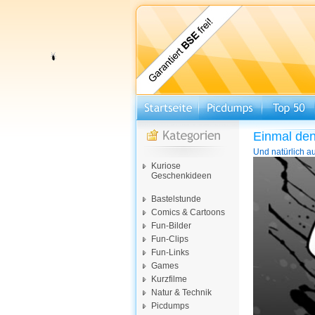
Einmal den
Und natürlich au
Video-
Kuriose
Player
Geschenkideen
Bastelstunde
Comics & Cartoons
Fun-Bilder
Fun-Clips
Fun-Links
Games
Kurzfilme
Natur & Technik
Picdumps