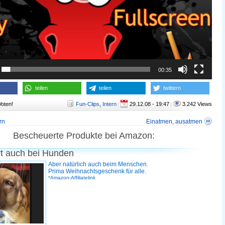
00:35
teilen
teilen
twittern
Voten!
Fun-Clips
,
Intern
|
29.12.08 - 19:47
|
3.242 Views
rn
Einatmen, ausatmen
Bescheuerte Produkte bei Amazon:
rt auch bei Hunden
Aber natürlich auch beim Menschen.
Prima Weihnachtsgeschenk für alle.
*Amazon-Affiliatelink