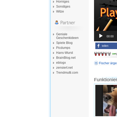
Horniges
Sonstiges
Witze
Geniale
00:00
Geschenkideen
Spiele Blog
teilen
Picdumps
Hans-Wurst
BrainBlog.net
eblogx
Fischer ärge
zensiert.net
Trendmutti.com
Funktionie