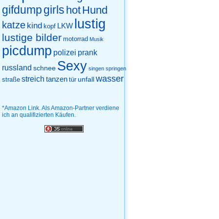
gifdump
girls
hot
Hund
lustig
katze
kind
LKW
kopf
lustige bilder
motorrad
Musik
picdump
prank
polizei
Sexy
russland
schnee
singen
springen
wasser
streich
tanzen
unfall
straße
tür
*Amazon Link. Als Amazon-Partner verdiene
ich an qualifizierten Käufen.