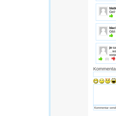
blab
Geil
blac
Gibt
jo
sa
…war
vorp
(
0
)
Kommentar