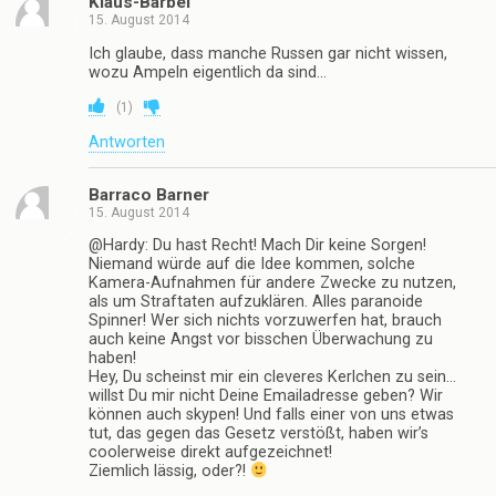
Klaus-Bärbel
15. August 2014
Ich glaube, dass manche Russen gar nicht wissen,
wozu Ampeln eigentlich da sind…
(
1
)
Antworten
Barraco Barner
15. August 2014
@Hardy: Du hast Recht! Mach Dir keine Sorgen!
Niemand würde auf die Idee kommen, solche
Kamera-Aufnahmen für andere Zwecke zu nutzen,
als um Straftaten aufzuklären. Alles paranoide
Spinner! Wer sich nichts vorzuwerfen hat, brauch
auch keine Angst vor bisschen Überwachung zu
haben!
Hey, Du scheinst mir ein cleveres Kerlchen zu sein…
willst Du mir nicht Deine Emailadresse geben? Wir
können auch skypen! Und falls einer von uns etwas
tut, das gegen das Gesetz verstößt, haben wir’s
coolerweise direkt aufgezeichnet!
Ziemlich lässig, oder?!