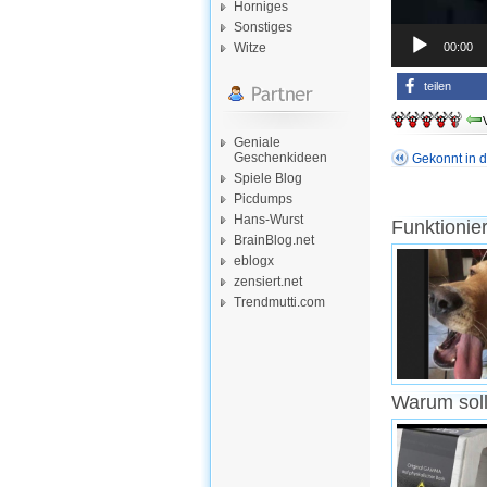
Horniges
Sonstiges
00:00
Witze
teilen
Geniale
Geschenkideen
Gekonnt in 
Spiele Blog
Picdumps
Hans-Wurst
Funktionie
BrainBlog.net
eblogx
zensiert.net
Trendmutti.com
Warum soll