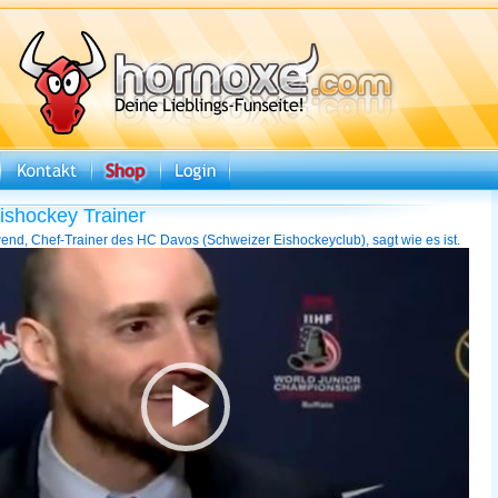
Eishockey Trainer
end, Chef-Trainer des HC Davos (Schweizer Eishockeyclub), sagt wie es ist.