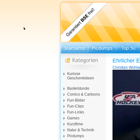
Ehrlicher 
Christian Wohlw
Video-
Kuriose
Player
Geschenkideen
Bastelstunde
Comics & Cartoons
Fun-Bilder
Fun-Clips
Fun-Links
Games
Kurzfilme
Natur & Technik
Picdumps