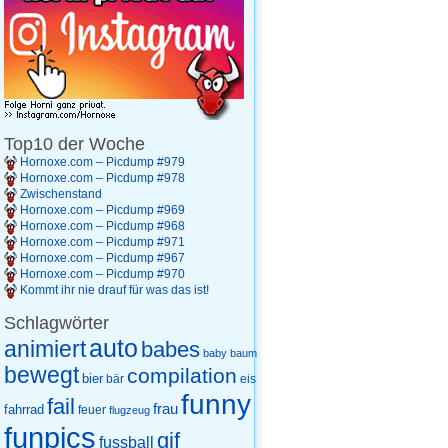
Top10 der Woche
Hornoxe.com – Picdump #979
Hornoxe.com – Picdump #978
Zwischenstand
Hornoxe.com – Picdump #969
Hornoxe.com – Picdump #968
Hornoxe.com – Picdump #971
Hornoxe.com – Picdump #967
Hornoxe.com – Picdump #970
Kommt ihr nie drauf für was das ist!
Schlagwörter
auto
animiert
babes
baby
baum
bewegt
compilation
bier
eis
bär
funny
fail
frau
fahrrad
feuer
flugzeug
funpics
gif
fussball