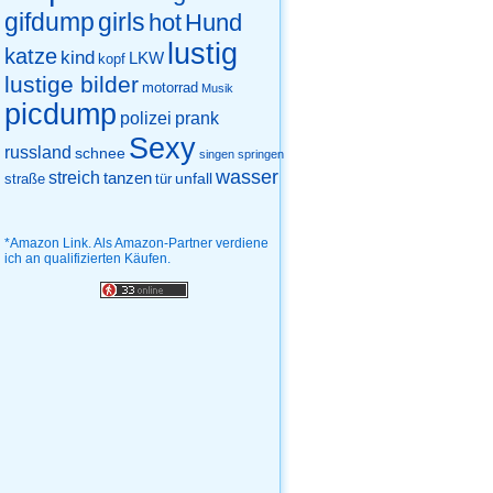
gifdump
girls
hot
Hund
lustig
katze
kind
LKW
kopf
lustige bilder
motorrad
Musik
picdump
prank
polizei
Sexy
russland
schnee
singen
springen
wasser
streich
tanzen
unfall
straße
tür
*Amazon Link. Als Amazon-Partner verdiene
ich an qualifizierten Käufen.