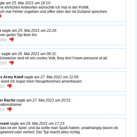
gte am
25. Mai 2021
um
18:10
:
he ehrlichen Antworten wünschte ich mal in der Politik.
ach mal Fehler zugeben und offen über den Ist-Zustand sprechen.
o
sagte am
25. Mai 2021
um
22:26
:
ein geiler Typ feier ihn
(
40
)
r
sagte am
26. Mai 2021
um
08:31
:
Schweizer sind eh ein cooles Volk, they don’t have pressure at all.
(
10
)
s Army Kneif
sagte am
27. Mai 2021
um
11:09
:
würd ich sogar mein Neugeborenes anvertrauen.
(
1
)
er Racho
sagte am
27. Mai 2021
um
20:51
:
vationstrainer
(
1
)
levant
sagte am
29. Mai 2021
um
17:23
:
 das ist ein Spiel, und da sollte man Spaß haben, unabhängig davon ob
gewinnt oder verliert. Der Typ macht alles richtig