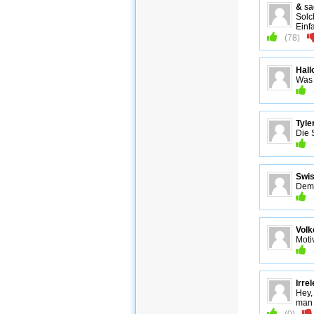
&
sa
Solc
Einf
(
78
)
Hall
Was 
Tyle
Die 
Swis
Dem 
Volk
Moti
Irre
Hey,
man 
(
0
)