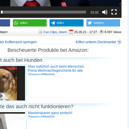
01:02
teilen
teilen
twittern
Voten!
Fun-Clips
,
Intern
|
25.05.21 - 17:27
|
8.097 Views
den Kofferraum springen
Kiffen unterm Deckmantel
Bescheuerte Produkte bei Amazon:
rt auch bei Hunden
Aber natürlich auch beim Menschen.
Prima Weihnachtsgeschenk für alle.
*Amazon-Affiliatelink
te das auch nicht funktionieren?
Wassersparen ganz einfach!
*Amazon-Affiliatelink