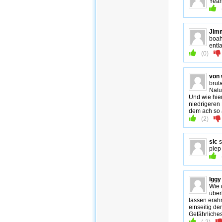
Yeah
Jim
boah
entl
(
0
)
von
brut
Natu
Und wie hie
niedrigeren
dem ach so
(
2
)
sic
s
piep
Iggy
Wie 
über
lassen erah
einseitig de
Gefährliche
(
-2
)