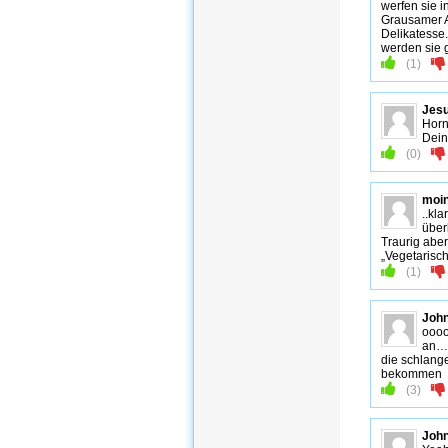
werfen sie i
Grausamer Al
Delikatesse
werden sie g
(
1
)
Jes
Hor
Dein
(
0
)
moi
..kl
über
Traurig aber
„Vegetarisch“ 
(
1
)
Joh
oooo
an…
die schlange
bekommen
(
3
)
Joh