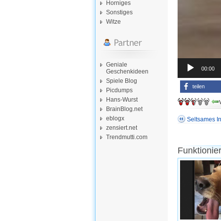
Horniges
Sonstiges
Witze
Geniale
00:00
Geschenkideen
Spiele Blog
teilen
Picdumps
Hans-Wurst
BrainBlog.net
eblogx
Seltsames In
zensiert.net
Trendmutti.com
Funktionie