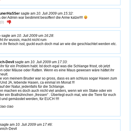
aunerHaSSer
sagte am
10. Juli 2009
um
15:32
:
 der Admin war bestimmt besoffen! die Arme katze!!!!
(
0
)
e
sagte am
10. Juli 2009
um
16:28
:
cht ihr wussis, macht nicht rum
rn ihr fleisch isst, guckt euch doch mal an wie die geschlachtet werden etc.
ch-Devil
sagte am
10. Juli 2009
um
17:33
:
ihr für ein Problem habt. Ist doch egal was die Schlange frisst, ob jetzt
n oder Mäuse oder Ratten. Wenn es eine Maus gewesen wäre hättet ihr
eult.
e von meinem Bruder war so gross, dass es am schluss sogar Hasen zum
 Und JA, lebende Hasen, ca einmal im Monat !!!
auf der Natur, jedenfalls für die Schlange.
n machen es doch auch nicht viel anders, wenn wir ein Stake oder ein
der ein Brathühnchen „fressen“ . Überlegt euch mal, wie die Tiere für euch
t und gemässtet werden, für EUCH !!!!
ciao ciao
sagte am
10. Juli 2009
um
17:46
:
ich-Devil