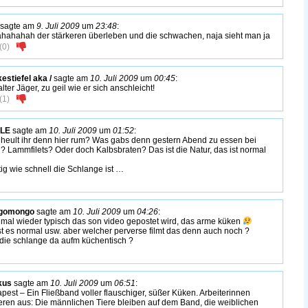
sagte am
9. Juli 2009
um
23:48
:
hahahah der stärkeren überleben und die schwachen, naja sieht man ja
(
0
)
kestiefel aka /
sagte am
10. Juli 2009
um
00:45
:
lter Jäger, zu geil wie er sich anschleicht!
(
1
)
LE
sagte am
10. Juli 2009
um
01:52
:
heult ihr denn hier rum? Was gabs denn gestern Abend zu essen bei
? Lammfilets? Oder doch Kalbsbraten? Das ist die Natur, das ist normal
ftig wie schnell die Schlange ist …
gomongo
sagte am
10. Juli 2009
um
04:26
:
mal wieder typisch das son video gepostet wird, das arme küken
ist es normal usw. aber welcher perverse filmt das denn auch noch ?
t die schlange da aufm küchentisch ?
kus
sagte am
10. Juli 2009
um
06:51
:
pest – Ein Fließband voller flauschiger, süßer Küken. Arbeiterinnen
ieren aus: Die männlichen Tiere bleiben auf dem Band, die weiblichen