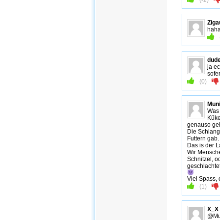
Zig
haha
dud
ja e
sofe
(
0
)
Muni
Was 
Küke
genauso geh
Die Schlang
Futtern gab.
Das is der L
Wir Mensche
Schnitzel, o
geschlachte
Viel Spass, 
(
1
)
X_X
@Mun