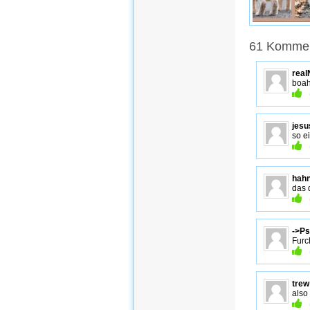
61 Kommen
real
bo
jesu
so e
hahn
das 
->P
Furc
trew
also