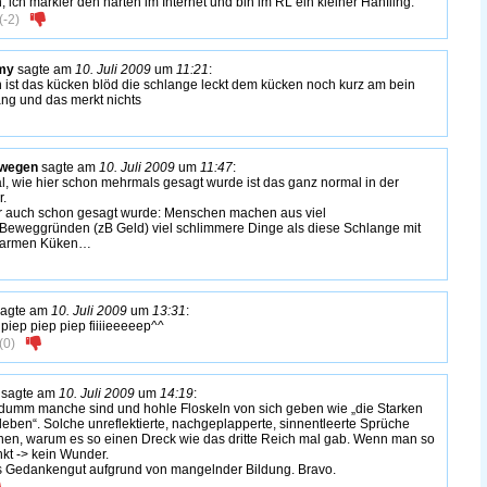
, ich markier den harten im Internet und bin im RL ein kleiner Hänfling.
(
-2
)
my
sagte am
10. Juli 2009
um
11:21
:
 ist das kücken blöd die schlange leckt dem kücken noch kurz am bein
ang und das merkt nichts
 wegen
sagte am
10. Juli 2009
um
11:47
:
al, wie hier schon mehrmals gesagt wurde ist das ganz normal in der
r.
r auch schon gesagt wurde: Menschen machen aus viel
 Beweggründen (zB Geld) viel schlimmere Dinge als diese Schlange mit
 armen Küken…
agte am
10. Juli 2009
um
13:31
:
 piep piep piep fiiiieeeeep^^
(
0
)
sagte am
10. Juli 2009
um
14:19
:
dumm manche sind und hohle Floskeln von sich geben wie „die Starken
leben“. Solche unreflektierte, nachgeplapperte, sinnentleerte Sprüche
nen, warum es so einen Dreck wie das dritte Reich mal gab. Wenn man so
nkt -> kein Wunder.
s Gedankengut aufgrund von mangelnder Bildung. Bravo.