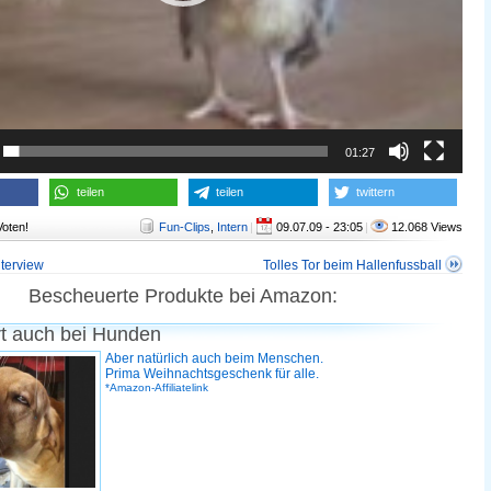
01:27
teilen
teilen
twittern
Voten!
Fun-Clips
,
Intern
|
09.07.09 - 23:05
|
12.068 Views
terview
Tolles Tor beim Hallenfussball
Bescheuerte Produkte bei Amazon:
rt auch bei Hunden
Aber natürlich auch beim Menschen.
Prima Weihnachtsgeschenk für alle.
*Amazon-Affiliatelink