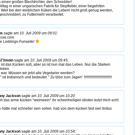
n einen großen Blechtrichter, den Schredder!
ltag in einer ungarischen Fabrik für Stopfleber, einer begehrten
. Weil bei den weiblichen Küken die Lebern nicht groß genug werden,
eschreddert, zu Futtermehl verarbeitet.
us
sagte am
10. Juli 2009
um
09:01
:
noxe.com
e Lieblings-Funseite!
n73moin
sagte am
10. Juli 2009
um
09:45
:
ar ist das Kücken süß, aber so ist nun mal das Leben. Nur die Starken
leben.
 war. Müssen wir jetzt alle Vegetarier werden?
ist Indianisch und bedeutet: “ Zu blöd zum Jagen“ !!!!!!!!!!!!!!!!!!!!!!!!!!!!!!!
nny Jackson
sagte am
10. Juli 2009
um
10:20
:
h das arme kücken *weinwein* ihr scheinheiligen idioten kotzt mich echt
 hätte mal schneller sein sollen. hab von dem kücken fast nen tinitus
nny Jackson
sagte am
10. Juli 2009
um
10:54
: