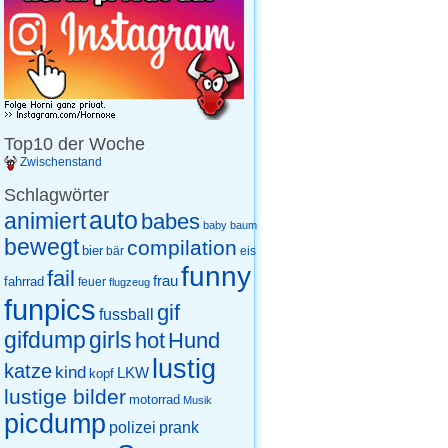
Top10 der Woche
Zwischenstand
Schlagwörter
auto
animiert
babes
baby
baum
bewegt
compilation
bier
eis
bär
funny
fail
frau
fahrrad
feuer
flugzeug
funpics
gif
fussball
gifdump
girls
hot
Hund
lustig
katze
kind
LKW
kopf
lustige bilder
motorrad
Musik
picdump
prank
polizei