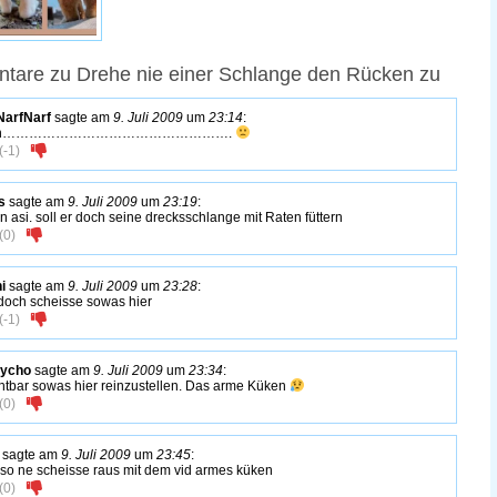
tare zu Drehe nie einer Schlange den Rücken zu
NarfNarf
sagte am
9. Juli 2009
um
23:14
:
ah…………………………………………….
(
-1
)
s
sagte am
9. Juli 2009
um
23:19
:
in asi. soll er doch seine drecksschlange mit Raten füttern
(
0
)
i
sagte am
9. Juli 2009
um
23:28
:
doch scheisse sowas hier
(
-1
)
sycho
sagte am
9. Juli 2009
um
23:34
:
htbar sowas hier reinzustellen. Das arme Küken
(
0
)
sagte am
9. Juli 2009
um
23:45
:
 so ne scheisse raus mit dem vid armes küken
(
0
)