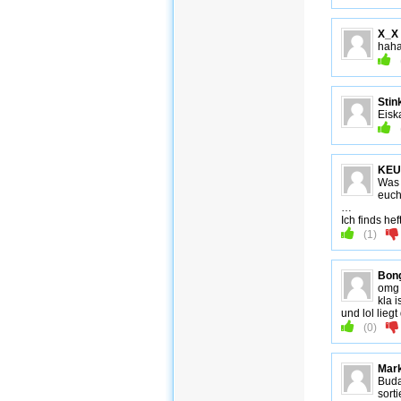
X_X
haha
Stin
Eiska
KEU
Was 
euch
…
Ich finds he
(
1
)
Bon
omg 
kla 
und lol lieg
(
0
)
Mar
Buda
sort