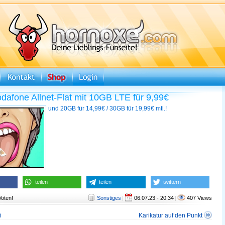
odafone Allnet-Flat mit 10GB LTE für 9,99€
und 20GB für 14,99€ / 30GB für 19,99€ mtl.!
teilen
teilen
twittern
Voten!
Sonstiges
|
06.07.23 - 20:34
|
407 Views
i
Karikatur auf den Punkt