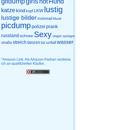
gifdump
girls
hot
Hund
lustig
katze
kind
LKW
kopf
lustige bilder
motorrad
Musik
picdump
prank
polizei
Sexy
russland
schnee
singen
springen
wasser
streich
tanzen
unfall
straße
tür
*Amazon Link. Als Amazon-Partner verdiene
ich an qualifizierten Käufen.