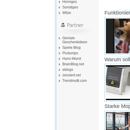
Horniges
Sonstiges
Funktionie
Witze
Geniale
Geschenkideen
Spiele Blog
Picdumps
Hans-Wurst
Warum soll
BrainBlog.net
eblogx
zensiert.net
Trendmutti.com
Starke Mo