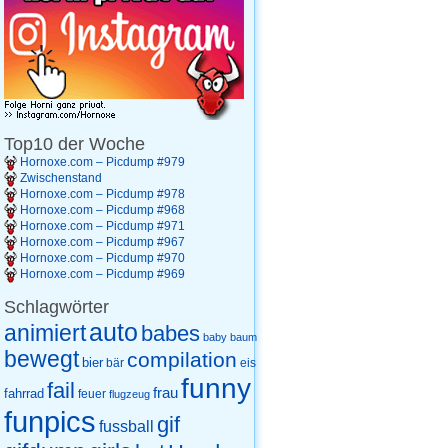
Top10 der Woche
Hornoxe.com – Picdump #979
Zwischenstand
Hornoxe.com – Picdump #978
Hornoxe.com – Picdump #968
Hornoxe.com – Picdump #971
Hornoxe.com – Picdump #967
Hornoxe.com – Picdump #970
Hornoxe.com – Picdump #969
Schlagwörter
auto
animiert
babes
baby
baum
bewegt
compilation
bier
eis
bär
funny
fail
frau
fahrrad
feuer
flugzeug
funpics
gif
fussball