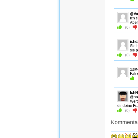
@Vol
Ich 
Aber
(
0
)
ich
Sie 
sie 
(
0
)
12M
Fak 
Ich
@not
Werd
dir deine F
(
0
)
Kommentar