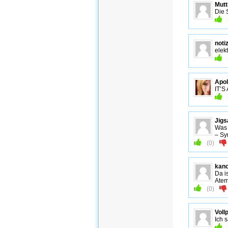
Mutt
Die 
noti
elek
Apol
IT’S
Jig
Was 
– Sy
(
0
)
kano
Da i
Atem
(
0
)
Voll
Ich 