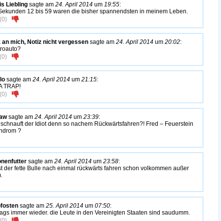
is Liebling
sagte am
24. April 2014
um
19:55
:
Sekunden 12 bis 59 waren die bisher spannendsten in meinem Leben.
(
0
)
z an mich, Notiz nicht vergessen
sagte am
24. April 2014
um
20:02
:
troauto?
(
0
)
lo
sagte am
24. April 2014
um
21:15
:
 A TRAP!
(
0
)
saw
sagte am
24. April 2014
um
23:39
:
schnauft der Idiot denn so nachem Rückwärtsfahren?! Fred – Feuerstein
ndrom ?
nenfutter
sagte am
24. April 2014
um
23:58
:
st der fette Bulle nach einmal rückwärts fahren schon volkommen außer
.
pfosten
sagte am
25. April 2014
um
07:50
:
sags immer wieder. die Leute in den Vereinigten Staaten sind saudumm.
(
0
)