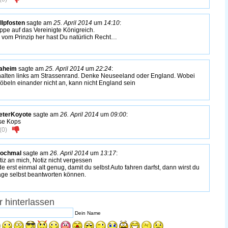
lpfosten
sagte am
25. April 2014
um
14:10
:
tippe auf das Vereinigte Königreich.
 vom Prinzip her hast Du natürlich Recht…
daheim
sagte am
25. April 2014
um
22:24
:
halten links am Strassenrand. Denke Neuseeland oder England. Wobei
pöbeln einander nicht an, kann nicht England sein
eterKoyote
sagte am
26. April 2014
um
09:00
:
se Kops
(
0
)
Nochmal
sagte am
26. April 2014
um
13:17
:
iz an mich, Notiz nicht vergessen
e erst einmal alt genug, damit du selbst Auto fahren darfst, dann wirst du
rage selbst beantworten können.
 hinterlassen
Dein Name