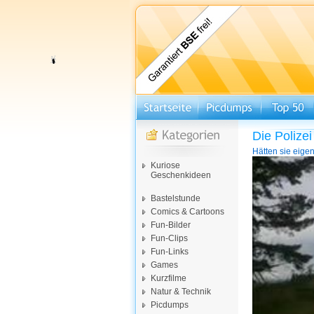
Die Polize
Hätten sie eige
Video-
Kuriose
Player
Geschenkideen
Bastelstunde
Comics & Cartoons
Fun-Bilder
Fun-Clips
Fun-Links
Games
Kurzfilme
Natur & Technik
Picdumps