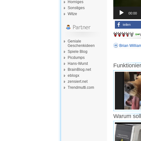
Horniges
Sonstiges
00:00
Witze
teilen
Geniale
Geschenkideen
Brian Willia
Spiele Blog
Picdumps
Hans-Wurst
Funktionie
BrainBlog.net
eblogx
zensiert.net
Trendmutti.com
Warum soll