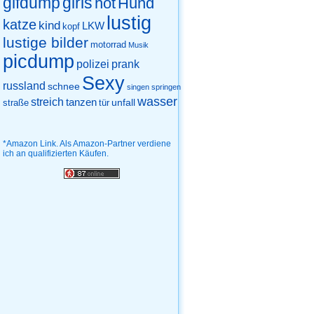
gifdump
girls
hot
Hund
lustig
katze
kind
LKW
kopf
lustige bilder
motorrad
Musik
picdump
prank
polizei
Sexy
russland
schnee
singen
springen
wasser
streich
tanzen
unfall
straße
tür
*Amazon Link. Als Amazon-Partner verdiene
ich an qualifizierten Käufen.