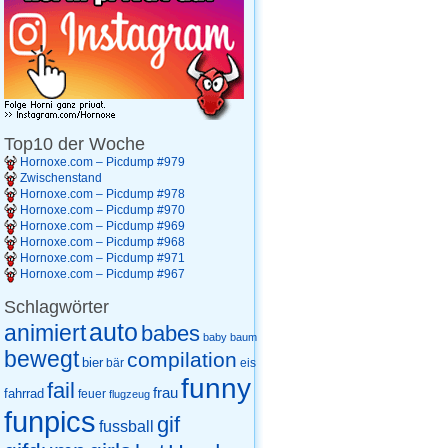
Top10 der Woche
Hornoxe.com – Picdump #979
Zwischenstand
Hornoxe.com – Picdump #978
Hornoxe.com – Picdump #970
Hornoxe.com – Picdump #969
Hornoxe.com – Picdump #968
Hornoxe.com – Picdump #971
Hornoxe.com – Picdump #967
Schlagwörter
auto
animiert
babes
baby
baum
bewegt
compilation
bier
eis
bär
funny
fail
frau
fahrrad
feuer
flugzeug
funpics
gif
fussball