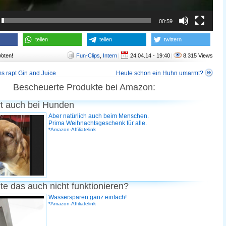
00:59
teilen
teilen
twittern
Voten!
Fun-Clips
,
Intern
|
24.04.14 - 19:40
|
8.315 Views
ms rapt Gin and Juice
Heute schon ein Huhn umarmt?
Bescheuerte Produkte bei Amazon:
rt auch bei Hunden
Aber natürlich auch beim Menschen.
Prima Weihnachtsgeschenk für alle.
*Amazon-Affiliatelink
te das auch nicht funktionieren?
Wassersparen ganz einfach!
*Amazon-Affiliatelink