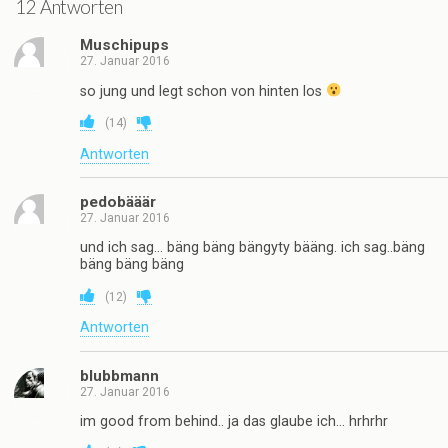
12 Antworten
Muschipups
27. Januar 2016
so jung und legt schon von hinten los
(
14
)
Antworten
pedobääär
27. Januar 2016
und ich sag… bäng bäng bängyty bääng. ich sag..bäng
bäng bäng bäng
(
12
)
Antworten
blubbmann
27. Januar 2016
im good from behind.. ja das glaube ich… hrhrhr