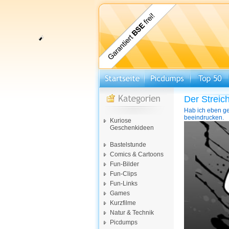
Der Streich
Hab ich eben ge
beeindrucken.
Kuriose
Video-
Geschenkideen
Player
Bastelstunde
Comics & Cartoons
Fun-Bilder
Fun-Clips
Fun-Links
Games
Kurzfilme
Natur & Technik
Picdumps