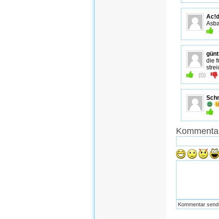
Ac!
Asba
günt
die f
stre
(
0
)
Sch
Kommentar