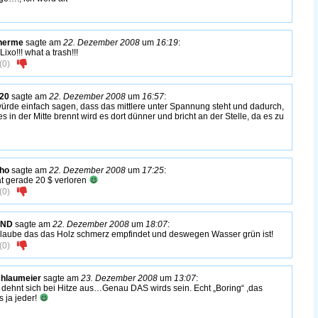
lherme
sagte am
22. Dezember 2008
um
16:19
:
ixo!!! what a trash!!!
(
0
)
20
sagte am
22. Dezember 2008
um
16:57
:
würde einfach sagen, dass das mittlere unter Spannung steht und dadurch,
es in der Mitte brennt wird es dort dünner und bricht an der Stelle, da es zu
ho
sagte am
22. Dezember 2008
um
17:25
:
at gerade 20 $ verloren
(
0
)
 ND
sagte am
22. Dezember 2008
um
18:07
:
glaube das das Holz schmerz empfindet und deswegen Wasser grün ist!
(
0
)
hlaumeier
sagte am
23. Dezember 2008
um
13:07
:
 dehnt sich bei Hitze aus…Genau DAS wirds sein. Echt „Boring“ ,das
s ja jeder!