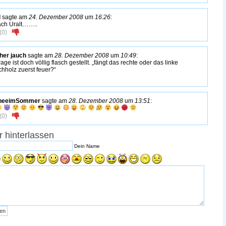
d
sagte am
24. Dezember 2008
um
16:26
:
ch Uralt……..
(
0
)
her jauch
sagte am
28. Dezember 2008
um
10:49
:
rage ist doch völlig flasch gestellt. „fängt das rechte oder das linke
ichholz zuerst feuer?“
neeimSommer
sagte am
28. Dezember 2008
um
13:51
:
(
0
)
 hinterlassen
Dein Name