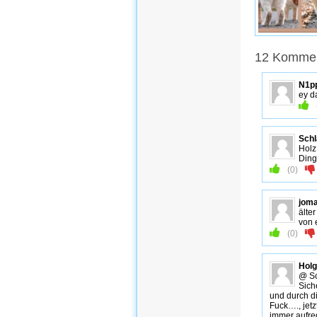
12 Komment
N1p
ey da
Sch
Holz
Ding
(
0
)
jom
älte
von 
(
0
)
Holg
@ Sc
Sich
und durch d
Fuck…., jetz
immer aufre