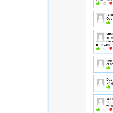
(
0
)
Gui
Que L
MP4
Ich 
das 
dünn wird.
(
0
)
muc
er h
Das
Ich 
@Sc
Holz
weis
(
0
)