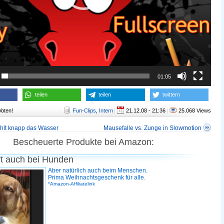
01:05
teilen
teilen
twittern
Voten!
Fun-Clips
,
Intern
|
21.12.08 - 21:36
|
25.068 Views
fehlt knapp das Wasser
Mausefalle vs. Zunge in Slowmotion
Bescheuerte Produkte bei Amazon:
rt auch bei Hunden
Aber natürlich auch beim Menschen.
Prima Weihnachtsgeschenk für alle.
*Amazon-Affiliatelink