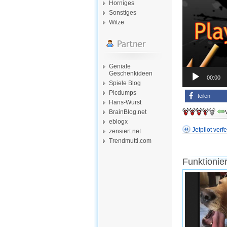
Horniges
Sonstiges
Witze
Geniale
Geschenkideen
00:00
Spiele Blog
Picdumps
teilen
Hans-Wurst
BrainBlog.net
eblogx
Jetpilot ver
zensiert.net
Trendmutti.com
Funktionie