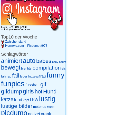
Top10 der Woche
Zwischenstand
Hornoxe.com – Picdump #978
Schlagwörter
auto
animiert
babes
baby
baum
bewegt
compilation
bier
eis
bär
funny
fail
frau
fahrrad
feuer
flugzeug
funpics
gif
fussball
gifdump
girls
hot
Hund
lustig
katze
kind
LKW
kopf
lustige bilder
motorrad
Musik
picdump
prank
polizei