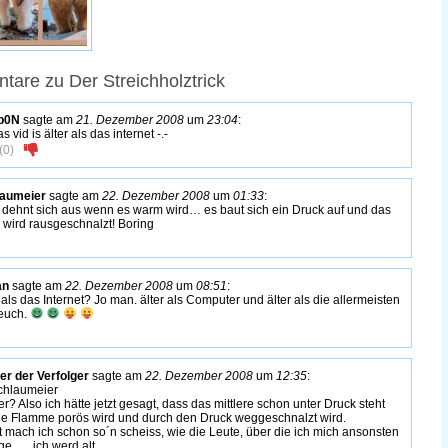
are zu Der Streichholztrick
p0N
sagte am
21. Dezember 2008
um
23:04
:
s vid is älter als das internet -.-
(
0
)
laumeier
sagte am
22. Dezember 2008
um
01:33
:
 dehnt sich aus wenn es warm wird… es baut sich ein Druck auf und das
 wird rausgeschnalzt! Boring
an
sagte am
22. Dezember 2008
um
08:51
:
r als das Internet? Jo man. älter als Computer und älter als die allermeisten
euch.
er der Verfolger
sagte am
22. Dezember 2008
um
12:35
:
hlaumeier
er? Also ich hätte jetzt gesagt, dass das mittlere schon unter Druck steht
ie Flamme porös wird und durch den Druck weggeschnalzt wird.
t mach ich schon so´n scheiss, wie die Leute, über die ich mich ansonsten
ge…., ich werd alt