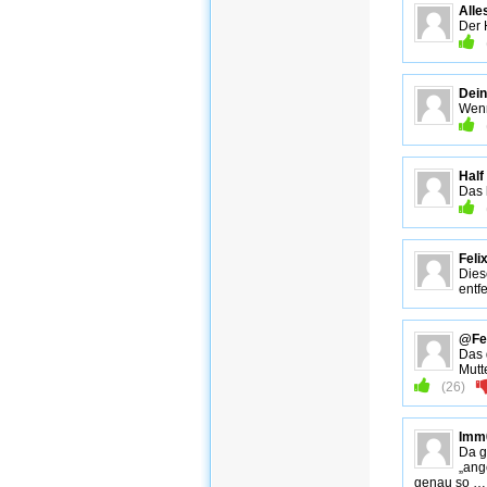
All
Der 
Dei
Wenn
Half
Das 
Feli
Dies
entfe
@Fel
Das 
Mut
(
26
)
Imm
Da g
„ang
genau so … 