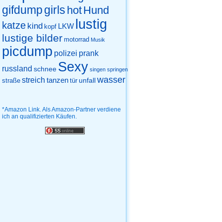
gifdump
girls
hot
Hund
lustig
katze
kind
LKW
kopf
lustige bilder
motorrad
Musik
picdump
prank
polizei
Sexy
russland
schnee
singen
springen
wasser
streich
tanzen
unfall
straße
tür
*Amazon Link. Als Amazon-Partner verdiene
ich an qualifizierten Käufen.