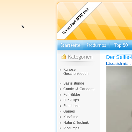
Der Selfi
Lässt sich nicht
Video-
Kuriose
Player
Geschenkideen
Bastelstunde
Comics & Cartoons
Fun-Bilder
Fun-Clips
Fun-Links
Games
Kurzfilme
Natur & Technik
Picdumps