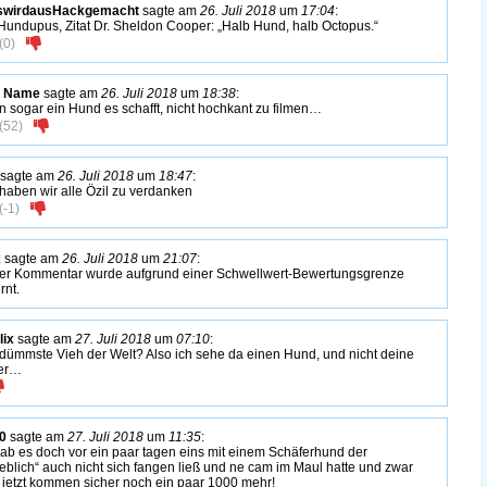
eswirdausHackgemacht
sagte am
26. Juli 2018
um
17:04
:
Hundupus, Zitat Dr. Sheldon Cooper: „Halb Hund, halb Octopus.“
(
0
)
n Name
sagte am
26. Juli 2018
um
18:38
:
 sogar ein Hund es schafft, nicht hochkant zu filmen…
(
52
)
sagte am
26. Juli 2018
um
18:47
:
haben wir alle Özil zu verdanken
(
-1
)
x
sagte am
26. Juli 2018
um
21:07
:
er Kommentar wurde aufgrund einer Schwellwert-Bewertungsgrenze
rnt.
ix
sagte am
27. Juli 2018
um
07:10
:
dümmste Vieh der Welt? Also ich sehe da einen Hund, und nicht deine
ter…
0
sagte am
27. Juli 2018
um
11:35
:
ab es doch vor ein paar tagen eins mit einem Schäferhund der
eblich“ auch nicht sich fangen ließ und ne cam im Maul hatte und zwar
jetzt kommen sicher noch ein paar 1000 mehr!