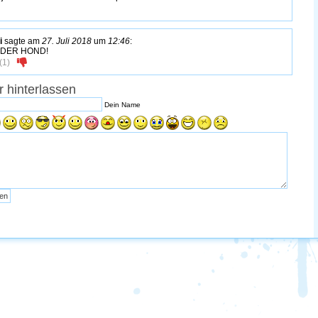
i
sagte am
27. Juli 2018
um
12:46
:
 DER HOND!
(
1
)
 hinterlassen
Dein Name