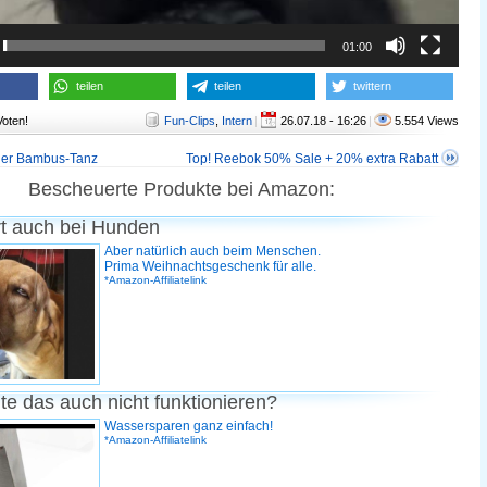
01:00
teilen
teilen
twittern
Voten!
Fun-Clips
,
Intern
|
26.07.18 - 16:26
|
5.554 Views
cher Bambus-Tanz
Top! Reebok 50% Sale + 20% extra Rabatt
Bescheuerte Produkte bei Amazon:
rt auch bei Hunden
Aber natürlich auch beim Menschen.
Prima Weihnachtsgeschenk für alle.
*Amazon-Affiliatelink
te das auch nicht funktionieren?
Wassersparen ganz einfach!
*Amazon-Affiliatelink