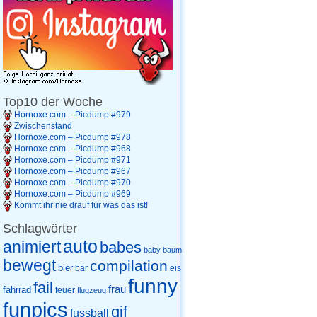
Top10 der Woche
Hornoxe.com – Picdump #979
Zwischenstand
Hornoxe.com – Picdump #978
Hornoxe.com – Picdump #968
Hornoxe.com – Picdump #971
Hornoxe.com – Picdump #967
Hornoxe.com – Picdump #970
Hornoxe.com – Picdump #969
Kommt ihr nie drauf für was das ist!
Schlagwörter
auto
animiert
babes
baby
baum
bewegt
compilation
bier
eis
bär
funny
fail
frau
fahrrad
feuer
flugzeug
funpics
gif
fussball