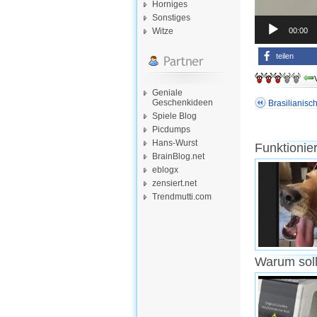
Horniges
Sonstiges
00:00
Witze
teilen
Geniale
Geschenkideen
Brasilianis
Spiele Blog
Picdumps
Hans-Wurst
Funktionie
BrainBlog.net
eblogx
zensiert.net
Trendmutti.com
Warum soll