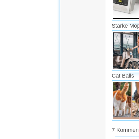
Starke Mo
Cat Balls
7 Komment