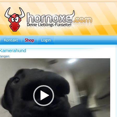
e-Kamerahund
 fangen.