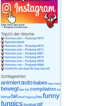
Top10 der Woche
Hornoxe.com – Picdump #979
Zwischenstand
Hornoxe.com – Picdump #978
Hornoxe.com – Picdump #971
Hornoxe.com – Picdump #967
Hornoxe.com – Picdump #970
Hornoxe.com – Picdump #969
Hornoxe.com – Picdump #968
Kommt ihr nie drauf für was das ist!
Schlagwörter
auto
animiert
babes
baby
baum
bewegt
compilation
bier
eis
bär
funny
fail
frau
fahrrad
feuer
flugzeug
funpics
gif
fussball