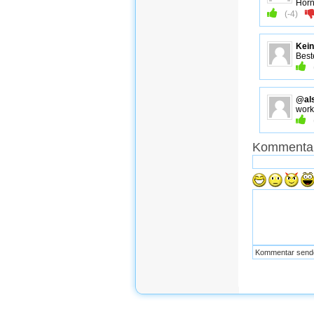
Horni
(
-4
)
Kei
Best
@als
work
Kommentar