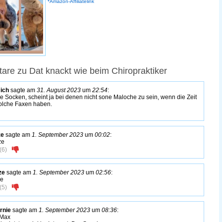
*Amazon-Affiliatelink
re zu Dat knackt wie beim Chiropraktiker
 ich
sagte am
31. August 2023
um
22:54
:
e Socken, scheint ja bei denen nicht sone Maloche zu sein, wenn die Zeit
solche Faxen haben.
ze
sagte am
1. September 2023
um
00:02
:
ze
(
6
)
ze
sagte am
1. September 2023
um
02:56
:
ze
(
5
)
rnie
sagte am
1. September 2023
um
08:36
:
 Max