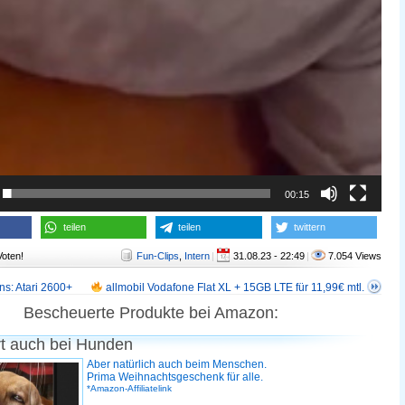
00:15
teilen
teilen
twittern
Voten!
Fun-Clips
,
Intern
|
31.08.23 - 22:49
|
7.054 Views
ns: Atari 2600+
allmobil Vodafone Flat XL + 15GB LTE für 11,99€ mtl.
Bescheuerte Produkte bei Amazon:
rt auch bei Hunden
Aber natürlich auch beim Menschen.
Prima Weihnachtsgeschenk für alle.
*Amazon-Affiliatelink