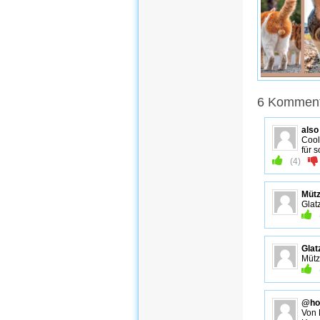
6 Kommenta
also
Cool
für 
(
4
)
Müt
Glat
Glat
Müt
@ho
Von