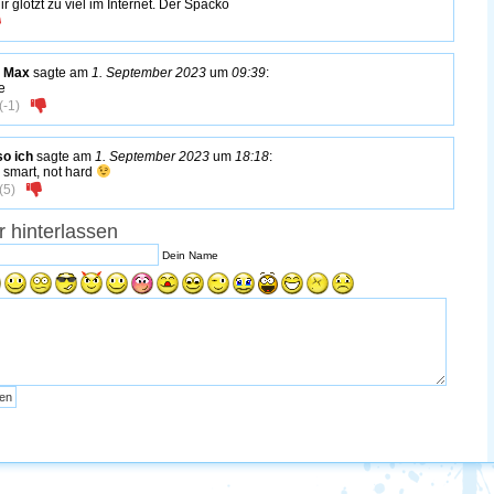
r glotzt zu viel im Internet. Der Spacko
n Max
sagte am
1. September 2023
um
09:39
:
e
(
-1
)
o ich
sagte am
1. September 2023
um
18:18
:
 smart, not hard
(
5
)
 hinterlassen
Dein Name