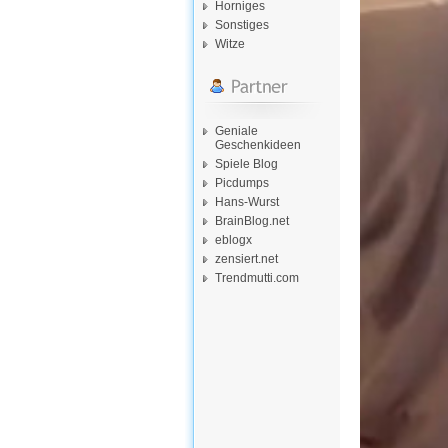
Horniges
Sonstiges
Witze
Geniale
Geschenkideen
Spiele Blog
Picdumps
Hans-Wurst
BrainBlog.net
eblogx
zensiert.net
Trendmutti.com