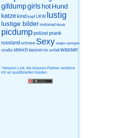
gifdump
girls
hot
Hund
lustig
katze
kind
LKW
kopf
lustige bilder
motorrad
Musik
picdump
prank
polizei
Sexy
russland
schnee
singen
springen
wasser
streich
tanzen
unfall
straße
tür
*Amazon Link. Als Amazon-Partner verdiene
ich an qualifizierten Käufen.