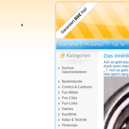
Das Innenl
Ach so geht das!
Noch mehr inter
Kuriose
„
Ach so geht 
Geschenkideen
Hier geht’s lang
Video-
Bastelstunde
Player
Comics & Cartoons
Fun-Bilder
Fun-Clips
Fun-Links
Games
Kurzfilme
Natur & Technik
Picdumps