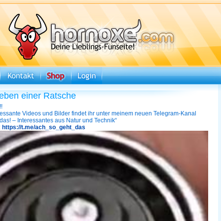
eben einer Ratsche
!
essante Videos und Bilder findet ihr unter meinem neuen Telegram-Kanal
das! – Interessantes aus Natur und Technik“
:
https://t.me/ach_so_geht_das