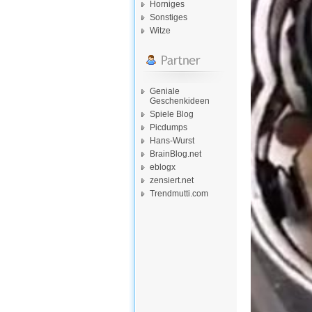
Horniges
Sonstiges
Witze
Geniale
Geschenkideen
Spiele Blog
Picdumps
Hans-Wurst
BrainBlog.net
eblogx
zensiert.net
Trendmutti.com