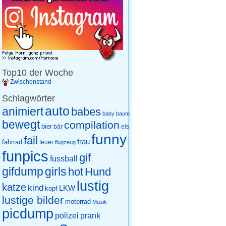
Top10 der Woche
Zwischenstand
Schlagwörter
auto
animiert
babes
baby
baum
bewegt
compilation
bier
eis
bär
funny
fail
frau
fahrrad
feuer
flugzeug
funpics
gif
fussball
gifdump
girls
hot
Hund
lustig
katze
kind
LKW
kopf
lustige bilder
motorrad
Musik
picdump
prank
polizei