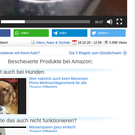
00:07
teilen
teilen
twittern
Voten!
Intern
,
Natur & Technik
|
18.10.20 - 12:58
|
5.898 Views
robleme mit ihrem Auto?
Die 5 Regeln zum Glücklichsein
Bescheuerte Produkte bei Amazon:
rt auch bei Hunden
Aber natürlich auch beim Menschen.
Prima Weihnachtsgeschenk für alle.
*Amazon-Affiliatelink
te das auch nicht funktionieren?
Wassersparen ganz einfach!
*Amazon-Affiliatelink