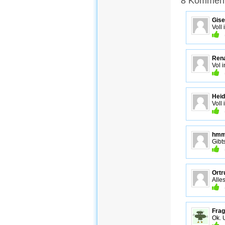
8 Komment
Gise
Voll
Ren
Vol i
Heid
Voll
hm
Gibt
Ortr
Alle
Fra
Ok. 