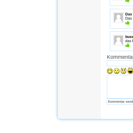
Das 
Das 
buse
das 
Kommentar