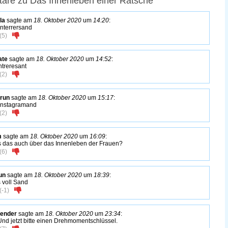
are zu Das Innenleben einer Ratsche
la
sagte am
18. Oktober 2020
um
14:20
:
 interrersand
(
5
)
ate
sagte am
18. Oktober 2020
um
14:52
:
ntreresant
(
2
)
run
sagte am
18. Oktober 2020
um
15:17
:
 instagramand
(
2
)
m
sagte am
18. Oktober 2020
um
16:09
:
s das auch über das Innenleben der Frauen?
(
6
)
un
sagte am
18. Oktober 2020
um
18:39
:
s voll Sand
(
-1
)
gender
sagte am
18. Oktober 2020
um
23:34
:
Und jetzt bitte einen Drehmomentschlüssel.