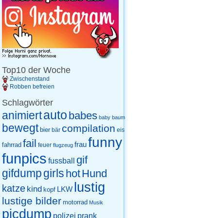
Top10 der Woche
Zwischenstand
Robben befreien
Schlagwörter
auto
animiert
babes
baby
baum
bewegt
compilation
bier
eis
bär
funny
fail
frau
fahrrad
feuer
flugzeug
funpics
gif
fussball
gifdump
girls
hot
Hund
lustig
katze
kind
LKW
kopf
lustige bilder
motorrad
Musik
picdump
prank
polizei