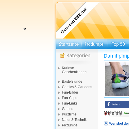
Damit pimpt
Kuriose
Geschenkideen
Bastelstunde
Comics & Cartoons
Fun-Bilder
Fun-Clips
Fun-Links
teilen
Games
Kurzfilme
Natur & Technik
Wer stört d
Picdumps