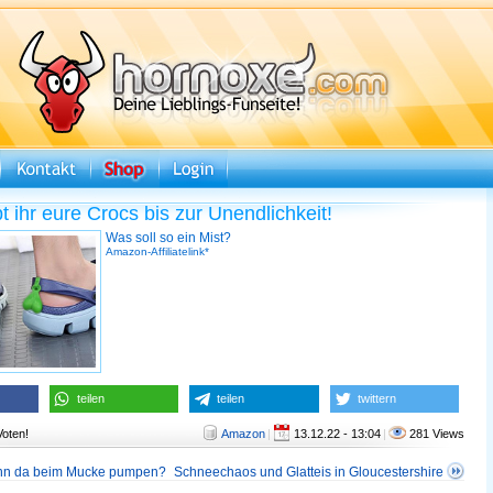
 ihr eure Crocs bis zur Unendlichkeit!
Was soll so ein Mist?
Amazon-Affiliatelink*
teilen
teilen
twittern
Voten!
Amazon
|
13.12.22 - 13:04
|
281 Views
enn da beim Mucke pumpen?
Schneechaos und Glatteis in Gloucestershire