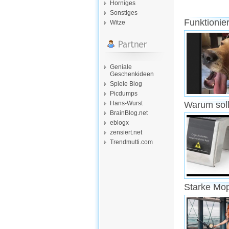
Horniges
Sonstiges
Funktionie
Witze
Geniale
Geschenkideen
Spiele Blog
Picdumps
Hans-Wurst
Warum soll
BrainBlog.net
eblogx
zensiert.net
Trendmutti.com
Starke Mo