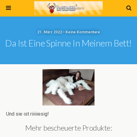
21. März 2022 • Keine Kommentare
Da Ist Eine Spinne In Meinem Bett!
Und sie ist riiiiiesig!
Mehr bescheuerte Produkte: