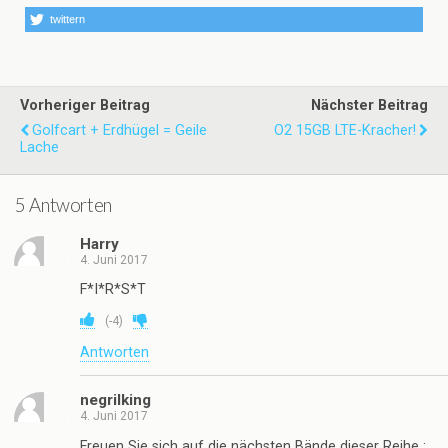
twittern
Vorheriger Beitrag
Nächster Beitrag
Golfcart + Erdhügel = Geile
O2 15GB LTE-Kracher!
Lache
5 Antworten
Harry
4. Juni 2017
F*I*R*S*T
(
-4
)
Antworten
negrilking
4. Juni 2017
Freuen Sie sich auf die nächsten Bände dieser Reihe :