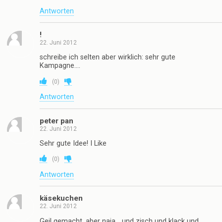
22. Juni 2012
Da muss ich dir zustimmen, frechdax.
(
0
)
Antworten
Räuber Fotzeglotz
22. Juni 2012
(_:_:_(________________() ~ ~ ~
!!!!!!!!!!!!!!!1111!!1einself!!11
(
0
)
Antworten
BIMBAM
22. Juni 2012
Wegen mir kann jeder soviel rauchen wie er will, aber
nicht auf meine kosten (Passivrauchen.
(
0
)
Antworten