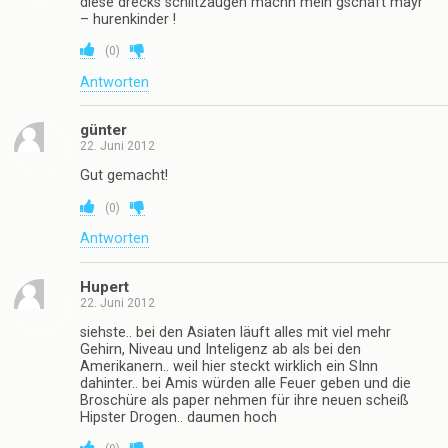
(
0
)
Antworten
Einzigster88
21. Juni 2012
Darauf erstmal eine rauchen.
(
0
)
Antworten
Bildungsopfer
21. Juni 2012
Spamschutz macht hart!
(
0
)
Antworten
Asdf
21. Juni 2012