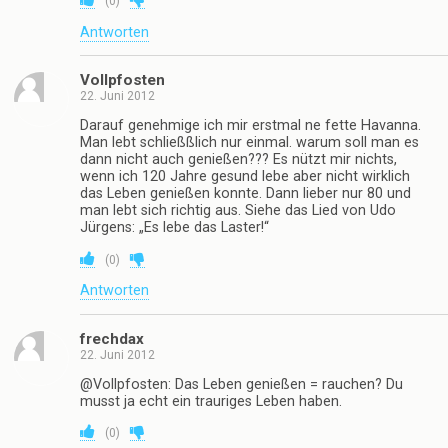
Ich bin auf E-ziggi umgestiegen
(
0
)
Antworten
nummi
22. Juni 2012
diese drecks schlitzaugen machn mein gschäft mayr
– hurenkinder !
(
0
)
Antworten
günter
22. Juni 2012
Gut gemacht!
(
0
)
Antworten