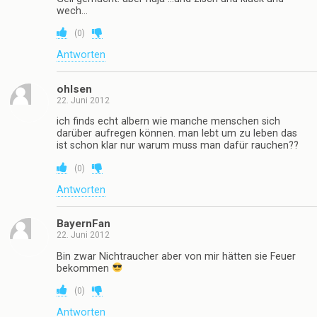
mathias
22. Juni 2012
@frechdax+plakna
ihr habt recht. koks und nutten!!! rauchen ist fürn
arsch.
(
0
)
Antworten
!
22. Juni 2012
schreibe ich selten aber wirklich: sehr gute
Kampagne….
(
0
)
Antworten
peter pan
22. Juni 2012