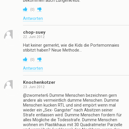
doch sowieso immer wieder Ausreden („Wer bezahlt
sonst die Steuern, die auf den Zigaretten liegen..“,
„Schmidt lebt auch noch..“, „Nichtraucher bekommen
auch Lungenkrebs…“) ein, um sich nicht eingestehen
zu müssen, sich jeden Tag Dreck in den Körper zu
ziehen.
Dumme Menschen sind nicht belehrbar. Sie lesen das
hier und lächeln müde, sich überlegend fühlend.
Menschen die Lungenkrebs überlebt haben
(nachweislich durchs Rauchen verursacht) rauchen
weiter. Menschen mit Beipässen rauchen weiter.
Dumme Menschen tun alles. Alles, außer aufhören zu
rauchen. Dumme Menschen suchen in diesem Text
nach Rechtschreibfehlern, um mit der Kippe im Mund
„Aha…“ zu rufen und mich prompt drauf hinzuweisen.
War das jetzt zu ernst für ’ne Spaßseite, Horni?
(
0
)
Antworten
Chef
22. Juni 2012
raucher sind blöd.