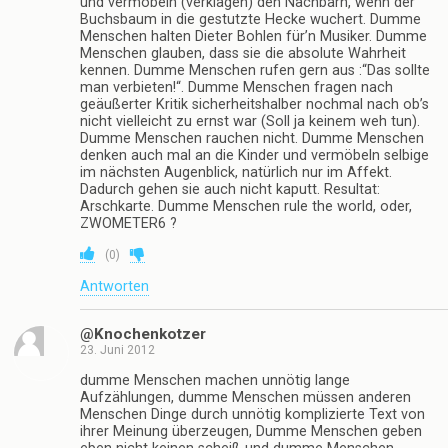
(
0
)
Antworten
Chantal
22. Juni 2012
Wer bezahlt sonst die Steuern, die auf den Zigaretten
liegen? Schmidt lebt auch noch und Nichtraucher
bekommen auch Lungenkrebs.
(
0
)
Antworten
chop-suey
22. Juni 2012
Hat keiner gemerkt, wie die Kids die Portemonnaies
stibitzt haben? Neue Methode…
(
0
)
Antworten