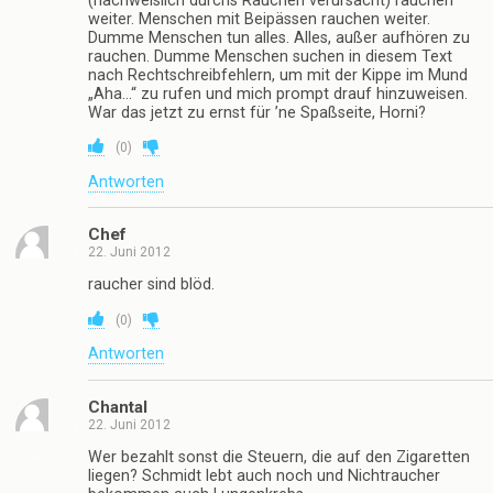
BayernFan
22. Juni 2012
Bin zwar Nichtraucher aber von mir hätten sie Feuer
bekommen
(
0
)
Antworten
dolan
22. Juni 2012
schon wieder so ne thai shice. dann lieber wieder so
ein kind, das ihren taubstummen vater in den
erweiterten suizid treibt.
(
0
)
Antworten
zwometer6
22. Juni 2012
Dem dummen Menschen (oder auch Raucher) fallen