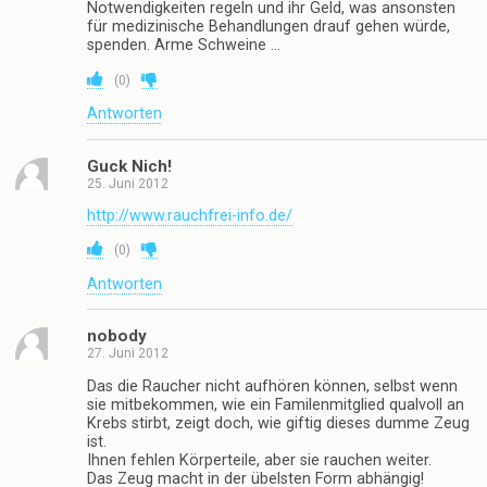
Antworten
schenie
24. Juni 2012
Knochenkotzer ist hier der einzige Mensch der
durchblickt!
(
0
)
Antworten
La Boheme
25. Juni 2012
Gute Idee!
Nur leider fruchtet sie wohl bei den Wenigsten.
Ich habe die Erfahrung gemacht, dass Raucher, selbst
welche, die eigentlich sehr intelligente Menschen sind,
in dieser Hinsicht einfach nur dumm sind, und
außerdem nie eine wirkliche und realistische
Begründung dafür finden, warum sie eigentlich
rauchen.
Es stimmt schon, keiner will ein Kind rauchen sehen,