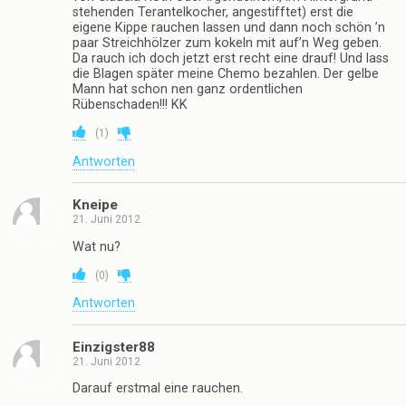
35 Antworten
OnkelMugabe
21. Juni 2012
na gut, dann sauf ich ab jetzt nur noch
(
0
)
Antworten
wasd
21. Juni 2012
@OnkelMugabe:
Ist schon lange mein Motto
Demanch Prost!
(
0
)
Antworten
Knochenkotzer
21. Juni 2012