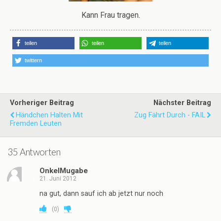
Simson <3
Cat Balls
Es gibt für alles einen Kalender.