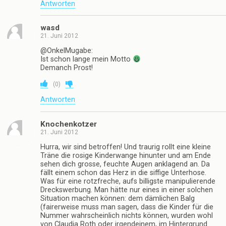
Ein Hauch von Nichts!
Kann Frau tragen.
teilen
teilen
teilen
twittern
Vorheriger Beitrag
Nächster Beitrag
Händchen Halten Mit
Zug Fährt Durch - FAIL
Fremden Leuten