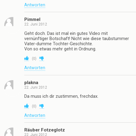
Hupert
22. Juni 2012
siehste.. bei den Asiaten läuft alles mit viel mehr
Gehirn, Niveau und Inteligenz ab als bei den
Amerikanern.. weil hier steckt wirklich ein SInn
dahinter.. bei Amis würden alle Feuer geben und die
Broschüre als paper nehmen für ihre neuen scheiß
Hipster Drogen.. daumen hoch
(
0
)
Antworten
Vollpfosten
22. Juni 2012
Darauf genehmige ich mir erstmal ne fette Havanna.
Man lebt schließßlich nur einmal. warum soll man es
dann nicht auch genießen??? Es nützt mir nichts,
wenn ich 120 Jahre gesund lebe aber nicht wirklich
das Leben genießen konnte. Dann lieber nur 80 und
man lebt sich richtig aus. Siehe das Lied von Udo
Jürgens: „Es lebe das Laster!“
(
0
)