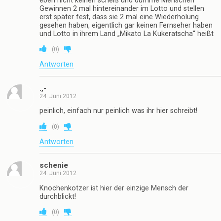
Knochenkotzer
23. Juni 2012
@zwometer6 Dumme Menschen bezeichnen gern
andere als vermeintlich dumme Menschen. Dumme
Menschen kucken RTL und sind empört wenn mal
wieder ein „Sex- Gangster“ nach Absitzen seiner
Strafe entlassen wird. Dumme Menschen fordern für
alles Mögliche die Todesstrafe. Dumme Menschen
wohnen im Plastikhaus mit 30 Quadratmeter Parzelle
und vermöbeln (verklagen) den Nachbarn, wenn der
Buchsbaum in die gestutzte Hecke wuchert. Dumme
Menschen halten Dieter Bohlen für’n Musiker. Dumme
Menschen glauben, dass sie die absolute Wahrheit
kennen. Dumme Menschen rufen gern aus :“Das sollte
man verbieten!“. Dumme Menschen fragen nach
geäußerter Kritik sicherheitshalber nochmal nach ob’s
nicht vielleicht zu ernst war (Soll ja keinem weh tun).
Dumme Menschen rauchen nicht. Dumme Menschen
denken auch mal an die Kinder und vermöbeln selbige
im nächsten Augenblick, natürlich nur im Affekt.
Dadurch gehen sie auch nicht kaputt. Resultat:
Arschkarte. Dumme Menschen rule the world, oder,
ZWOMETER6 ?
(
0
)