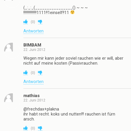
Antworten
frechdax
22. Juni 2012
@Vollpfosten: Das Leben genießen = rauchen? Du
musst ja echt ein trauriges Leben haben.
(
0
)
Antworten
Pimmel
22. Juni 2012
Geht doch. Das ist mal ein gutes Video mit
vernünftiger Botschaft! Nicht wie diese taubstummer
Vater-dumme Tochter-Geschichte.
Von so etwas mehr geht in Ordnung.
(
0
)
Antworten
plakna