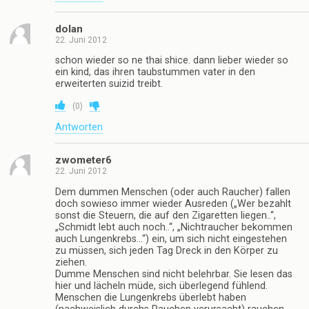
Sehr gute Idee! I Like
(
0
)
Antworten
käsekuchen
22. Juni 2012
Geil gemacht. aber naja …und zisch und klack und
wech…
(
0
)
Antworten
ohlsen
22. Juni 2012
ich finds echt albern wie manche menschen sich
darüber aufregen können. man lebt um zu leben das
ist schon klar nur warum muss man dafür rauchen??
(
0
)
Antworten