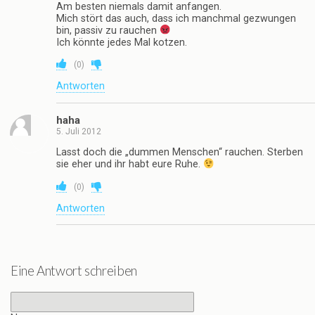
aber selber den Glimmstengel in der Hand zu halten,
das ist wohl cool. Sich derart zu schädigen will wohl
niemand begreifen, selbst Diabetiker oder andere
„Problem“-Raucher hören nicht auf, ich sehe es immer
wieder, selbst wenn ihnen schon Körperteile amputiert
werden müssen.
In diesem Sinne finde ich es ungerecht, dass sie unser
Gesundheitssystem belasten. Dann sollen sie bittesehr
gleich Selbstmord begehen und vorher alle
Notwendigkeiten regeln und ihr Geld, was ansonsten
für medizinische Behandlungen drauf gehen würde,
spenden. Arme Schweine …
(
0
)
Antworten
Guck Nich!
25. Juni 2012
http://www.rauchfrei-info.de/
(
0
)
Antworten