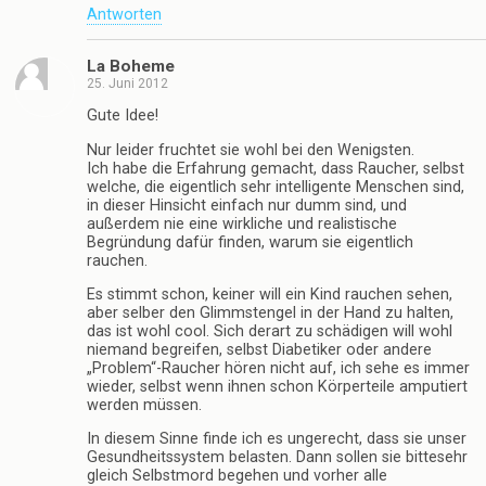
Antworten
@Knochenkotzer
23. Juni 2012
dumme Menschen machen unnötig lange
Aufzählungen, dumme Menschen müssen anderen
Menschen Dinge durch unnötig komplizierte Text von
ihrer Meinung überzeugen, Dumme Menschen geben
eben nicht keinen scheiß und dumme Menschen
Gewinnen 2 mal hintereinander im Lotto und stellen
erst später fest, dass sie 2 mal eine Wiederholung
gesehen haben, eigentlich gar keinen Fernseher haben
und Lotto in ihrem Land „Mikato La Kukeratscha“ heißt
(
0
)
Antworten
.,-
24. Juni 2012
peinlich, einfach nur peinlich was ihr hier schreibt!
(
0
)