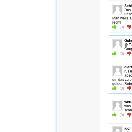
Schi
Das 
unsc
Man weiß ja
recht!
(
0
)
Guhg
@ Z
Goog
(
0
)
dier
russ
abso
um das zu b
geleert Rei
(
0
)
wet
was 
schn
(
0
)
igor