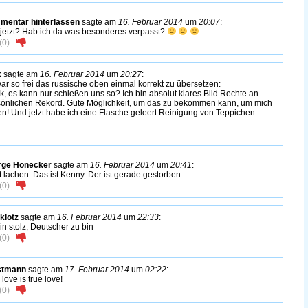
entar hinterlassen
sagte am
16. Februar 2014
um
20:07
:
jetzt? Hab ich da was besonderes verpasst?
(
0
)
k
sagte am
16. Februar 2014
um
20:27
:
war so frei das russische oben einmal korrekt zu übersetzen:
k, es kann nur schießen uns so? Ich bin absolut klares Bild Rechte an
önlichen Rekord. Gute Möglichkeit, um das zu bekommen kann, um mich
en! Und jetzt habe ich eine Flasche geleert Reinigung von Teppichen
rge Honecker
sagte am
16. Februar 2014
um
20:41
:
t lachen. Das ist Kenny. Der ist gerade gestorben
(
0
)
klotz
sagte am
16. Februar 2014
um
22:33
:
bin stolz, Deutscher zu bin
(
0
)
stmann
sagte am
17. Februar 2014
um
02:22
:
love is true love!
(
0
)