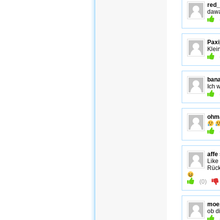
red_
dawa
Paxi
Klei
bana
Ich 
ohm
affe
Like
Rück
(
0
)
moe
ob d