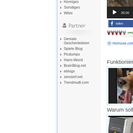
Horniges
Sonstiges
00:00
Witze
teilen
Geniale
Geschenkideen
Hornoxe.co
Spiele Blog
Picdumps
Hans-Wurst
Funktionie
BrainBlog.net
eblogx
zensiert.net
Trendmutti.com
Warum soll