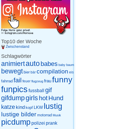
Top10 der Woche
Zwischenstand
Schlagwörter
auto
animiert
babes
baby
baum
bewegt
compilation
bier
eis
bär
funny
fail
frau
fahrrad
feuer
flugzeug
funpics
gif
fussball
gifdump
girls
hot
Hund
lustig
katze
kind
LKW
kopf
lustige bilder
motorrad
Musik
picdump
prank
polizei