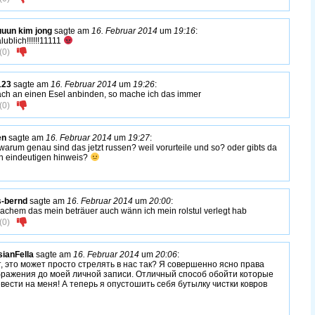
uun kim jong
sagte am
16. Februar 2014
um
19:16
:
lublich!!!!!!11111
(
0
)
123
sagte am
16. Februar 2014
um
19:26
:
ach an einen Esel anbinden, so mache ich das immer
(
0
)
en
sagte am
16. Februar 2014
um
19:27
:
warum genau sind das jetzt russen? weil vorurteile und so? oder gibts da
n eindeutigen hinweis?
-bernd
sagte am
16. Februar 2014
um
20:00
:
achem das mein beträuer auch wänn ich mein rolstul verlegt hab
(
0
)
ianFella
sagte am
16. Februar 2014
um
20:06
:
, это может просто стрелять в нас так? Я совершенно ясно права
ражения до моей личной записи. Отличный способ обойти которые
вести на меня! А теперь я опустошить себя бутылку чистки ковров