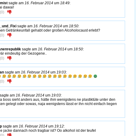
mist
sagte am
16. Februar 2014
um
18:49
:
i dawai!
(
0
)
_und_Fixi
sagte am
16. Februar 2014
um
18:50
:
nen Getränkeunfall gehabt oder großen Alcoholocaust erlebt?
(
0
)
nenrepublik
sagte am
16. Februar 2014
um
18:50
:
wär eindeutig der Gezogene..
(
0
)
an
sagte am
16. Februar 2014
um
19:03
:
(
0
)
sagte am
16. Februar 2014
um
19:03
:
 a boss sieht anders aus, hätte ihm wenigstens ne plastiktüte unter den
en gelegt oder sowas, naja wenigstens lässt er ihn nicht einfach liegen
p
sagte am
16. Februar 2014
um
19:12
:
ie jacke dannach noch tragbar ist? Oo alkohol ist der teufel
(
0
)