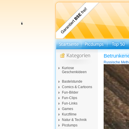
Betrunken
Russische Metho
Video-
Kuriose
Player
Geschenkideen
Bastelstunde
Comics & Cartoons
Fun-Bilder
Fun-Clips
Fun-Links
Games
Kurzfilme
Natur & Technik
Picdumps