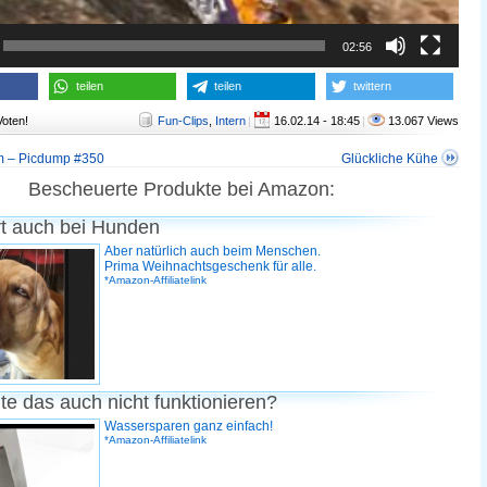
02:56
teilen
teilen
twittern
Voten!
Fun-Clips
,
Intern
|
16.02.14 - 18:45
|
13.067 Views
m – Picdump #350
Glückliche Kühe
Bescheuerte Produkte bei Amazon:
rt auch bei Hunden
Aber natürlich auch beim Menschen.
Prima Weihnachtsgeschenk für alle.
*Amazon-Affiliatelink
te das auch nicht funktionieren?
Wassersparen ganz einfach!
*Amazon-Affiliatelink