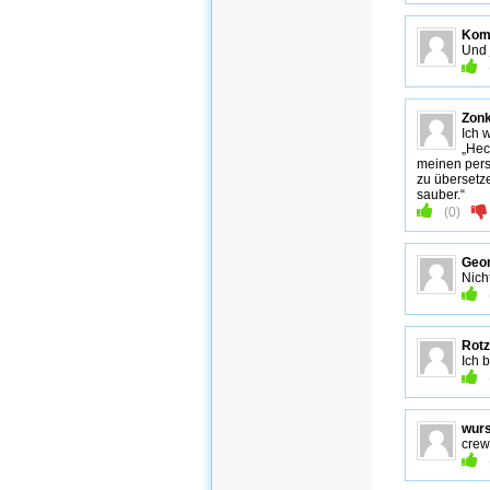
Komm
Und 
Zon
Ich 
„Hec
meinen pers
zu übersetz
sauber.“
(
0
)
Geo
Nich
Rotz
Ich 
wur
crew 