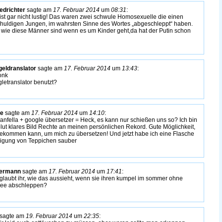
edrichter
sagte am
17. Februar 2014
um
08:31
:
ist gar nicht lustig! Das waren zwei schwule Homosexuelle die einen
huldigen Jungen, im wahrsten Sinne des Wortes „abgeschleppt“ haben.
 wie diese Männer sind wenn es um Kinder geht,da hat der Putin schon
eldranslator
sagte am
17. Februar 2014
um
13:43
:
onk
letranslator benutzt?
te
sagte am
17. Februar 2014
um
14:10
:
ianfella + google übersetzer = Heck, es kann nur schießen uns so? Ich bin
lut klares Bild Rechte an meinen persönlichen Rekord. Gute Möglichkeit,
ekommen kann, um mich zu übersetzen! Und jetzt habe ich eine Flasche
nigung von Teppichen sauber
termann
sagte am
17. Februar 2014
um
17:41
:
glaubt ihr, wie das aussieht, wenn sie ihren kumpel im sommer ohne
ee abschleppen?
sagte am
19. Februar 2014
um
22:35
: