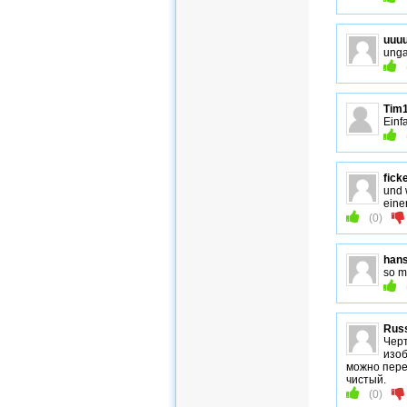
uuuu
unga
Tim
Einf
fick
und 
eine
(
0
)
hans
so m
Russ
Черт
изоб
можно пере
чистый.
(
0
)