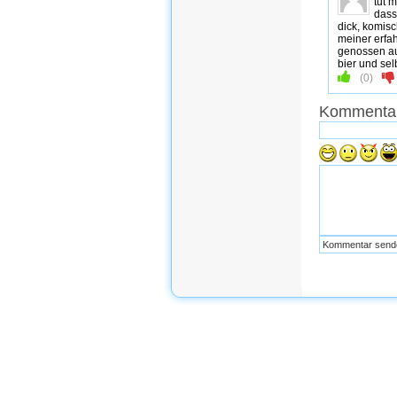
tut 
dass
dick, komisc
meiner erfa
genossen au
bier und sel
(
0
)
Kommentar