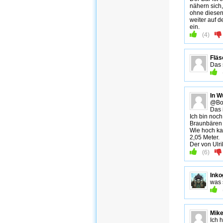
nähern sich,
ohne diesen
weiter auf d
ein.
(
4
)
Fläs
Das 
In W
@Bo
Das 
Ich bin noc
Braunbären 
Wie hoch ka
2,05 Meter.
Der von Ulri
(
6
)
Inko
was 
Mik
Ich 