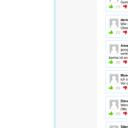
Gum
(
7
)
der
Wie 
Über
(
2
)
Ame
goog
vert
karma ist a
(
0
)
Mus
ich 
Vor 
(
5
)
Dies
Wenn
Otto
(
0
)
Sile