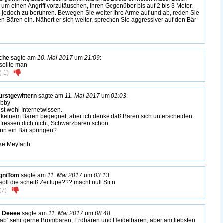
 um einen Angriff vorzutäuschen, Ihren Gegenüber bis auf 2 bis 3 Meter,
 jedoch zu berühren. Bewegen Sie weiter Ihre Arme auf und ab, reden Sie
en Bären ein. Nähert er sich weiter, sprechen Sie aggressiver auf den Bär
che
sagte am
10. Mai 2017
um
21:09
:
sollte man
(
-1
)
urstgewittern
sagte am
11. Mai 2017
um
01:03
:
bby
ist wohl Internetwissen.
h keinem Bären begegnet, aber ich denke daß Bären sich unterscheiden.
fressen dich nicht, Schwarzbären schon.
nn ein Bär springen?
ke Meyfarth.
gniTom
sagte am
11. Mai 2017
um
03:13
:
soll die scheiß Zeitlupe??? macht null Sinn
(
7
)
e Deeee
sagte am
11. Mai 2017
um
08:48
:
hab‘ sehr gerne Brombären, Erdbären und Heidelbären, aber am liebsten