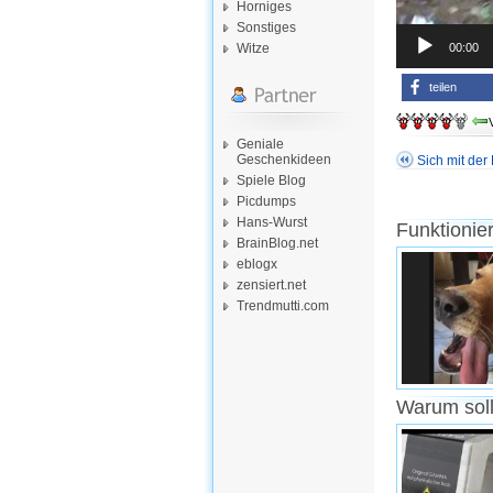
Horniges
Sonstiges
00:00
Witze
teilen
Geniale
Geschenkideen
Sich mit der
Spiele Blog
Picdumps
Hans-Wurst
Funktionie
BrainBlog.net
eblogx
zensiert.net
Trendmutti.com
Warum soll