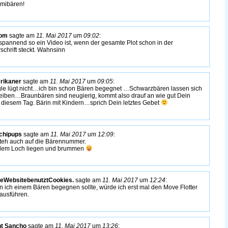
mibären!
tom
sagte am
11. Mai 2017
um
09:02
:
spannend so ein Video ist, wenn der gesamte Plot schon in der
schrift steckt. Wahnsinn
rikaner
sagte am
11. Mai 2017
um
09:05
:
le lügt nicht…ich bin schon Bären begegnet …Schwarzbären lassen sich
reiben…Braunbären sind neugierig, kommt also drauf an wie gut Dein
n diesem Tag. Bärin mit Kindern…sprich Dein letztes Gebet
chipups
sagte am
11. Mai 2017
um
12:09
:
steh auch auf die Bärennummer.
dem Loch liegen und brummen
eWebsitebenutztCookies.
sagte am
11. Mai 2017
um
12:24
:
 ich einem Bären begegnen sollte, würde ich erst mal den Move Flotter
 ausführen.
nt Sancho
sagte am
11. Mai 2017
um
13:26
: