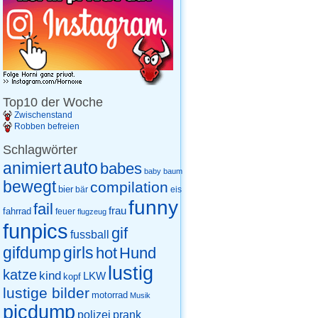
Top10 der Woche
Zwischenstand
Robben befreien
Schlagwörter
auto
animiert
babes
baby
baum
bewegt
compilation
bier
eis
bär
funny
fail
frau
fahrrad
feuer
flugzeug
funpics
gif
fussball
gifdump
girls
hot
Hund
lustig
katze
kind
LKW
kopf
lustige bilder
motorrad
Musik
picdump
prank
polizei