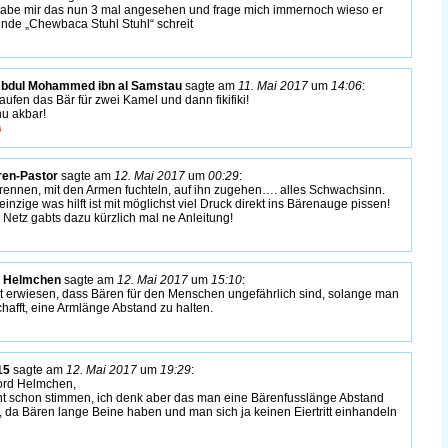
habe mir das nun 3 mal angesehen und frage mich immernoch wieso er
nde „Chewbaca Stuhl Stuhl“ schreit
Abdul Mohammed ibn al Samstau
sagte am
11. Mai 2017
um
14:06
:
kaufen das Bär für zwei Kamel und dann fikifiki!
hu akbar!
ren-Pastor
sagte am
12. Mai 2017
um
00:29
:
ennen, mit den Armen fuchteln, auf ihn zugehen…. alles Schwachsinn.
einzige was hilft ist mit möglichst viel Druck direkt ins Bärenauge pissen!
Netz gabts dazu kürzlich mal ne Anleitung!
d Helmchen
sagte am
12. Mai 2017
um
15:10
:
st erwiesen, dass Bären für den Menschen ungefährlich sind, solange man
chafft, eine Armlänge Abstand zu halten.
15
sagte am
12. Mai 2017
um
19:29
:
rd Helmchen,
t schon stimmen, ich denk aber das man eine Bärenfusslänge Abstand
, da Bären lange Beine haben und man sich ja keinen Eiertritt einhandeln