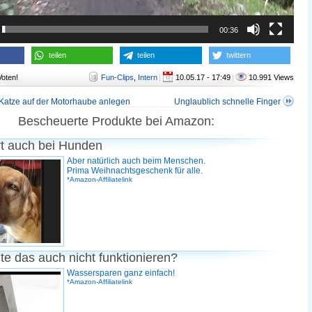
00:36
teilen
teilen
twittern
Voten!
Fun-Clips
,
Intern
|
10.05.17 - 17:49
|
10.991 Views
 Katze auf der Motorhaube anlegen
Unglaublich schnelle Finger
Bescheuerte Produkte bei Amazon:
rt auch bei Hunden
Aber natürlich auch beim Menschen.
Prima Weihnachtsgeschenk für alle.
*Amazon-Affiliatelink
te das auch nicht funktionieren?
Wassersparen ganz einfach!
*Amazon-Affiliatelink