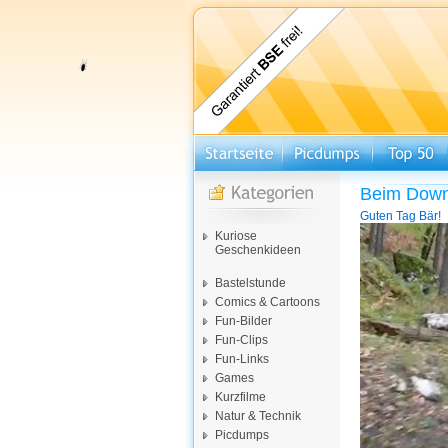
Beim Downh
Guten Tag Bär!
Video-
Kuriose
Player
Geschenkideen
Bastelstunde
Comics & Cartoons
Fun-Bilder
Fun-Clips
Fun-Links
Games
Kurzfilme
Natur & Technik
Picdumps