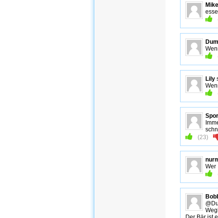
Mik
esse
Dum
Wenn
Lily
Wenn
Spor
Imme
schne
(
23
)
nur
Wer 
Bob
@Dum
Wegl
Der Bär ist