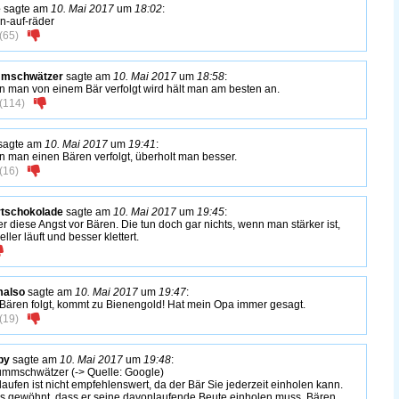
e
sagte am
10. Mai 2017
um
18:02
:
n-auf-räder
(
65
)
mschwätzer
sagte am
10. Mai 2017
um
18:58
:
 man von einem Bär verfolgt wird hält man am besten an.
(
114
)
sagte am
10. Mai 2017
um
19:41
:
 man einen Bären verfolgt, überholt man besser.
(
16
)
tschokolade
sagte am
10. Mai 2017
um
19:45
:
r diese Angst vor Bären. Die tun doch gar nichts, wenn man stärker ist,
ller läuft und besser klettert.
malso
sagte am
10. Mai 2017
um
19:47
:
Bären folgt, kommt zu Bienengold! Hat mein Opa immer gesagt.
(
19
)
by
sagte am
10. Mai 2017
um
19:48
:
mschwätzer (-> Quelle: Google)
aufen ist nicht empfehlenswert, da der Bär Sie jederzeit einholen kann.
 es gewöhnt, dass er seine davonlaufende Beute einholen muss. Bären