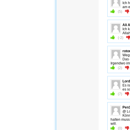
Ich 
am e
(
5
)
Ali 
Ich 
Alla
(
-2
)
roto
Wegr
Das 
Irgendwo im 
(
2
)
Lor
Es i
es s
(
7
)
Pen
@ Lo
Könn
halten muss
will.
(
0
)