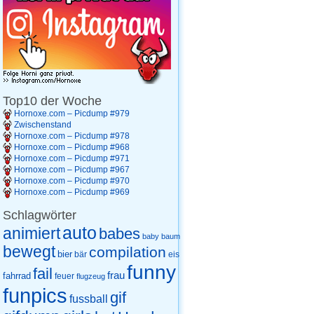
Top10 der Woche
Hornoxe.com – Picdump #979
Zwischenstand
Hornoxe.com – Picdump #978
Hornoxe.com – Picdump #968
Hornoxe.com – Picdump #971
Hornoxe.com – Picdump #967
Hornoxe.com – Picdump #970
Hornoxe.com – Picdump #969
Schlagwörter
auto
animiert
babes
baby
baum
bewegt
compilation
bier
eis
bär
funny
fail
frau
fahrrad
feuer
flugzeug
funpics
gif
fussball