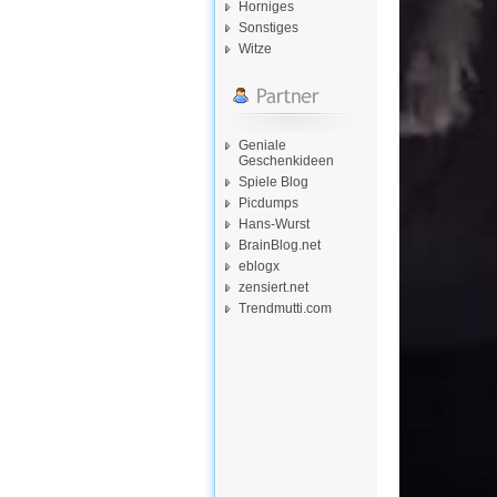
Horniges
Sonstiges
Witze
Geniale
Geschenkideen
Spiele Blog
Picdumps
Hans-Wurst
BrainBlog.net
eblogx
zensiert.net
Trendmutti.com