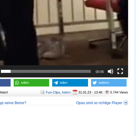
00:05
teilen
teilen
twittern
Voten!
Fun-Clips
,
Intern
|
31.01.23 - 13:46
|
5.744 Views
Typ seine Beine?
Opas sind so richtige Player