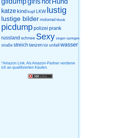
gifdump
girls
hot
Hund
lustig
katze
kind
LKW
kopf
lustige bilder
motorrad
Musik
picdump
prank
polizei
Sexy
russland
schnee
singen
springen
wasser
streich
tanzen
unfall
straße
tür
*Amazon Link. Als Amazon-Partner verdiene
ich an qualifizierten Käufen.