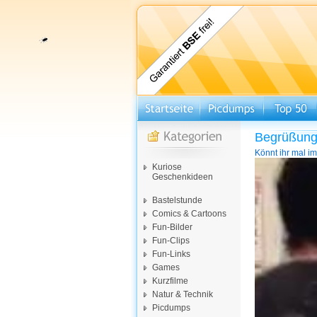
Begrüßungs
Könnt ihr mal i
Video-
Kuriose
Player
Geschenkideen
Bastelstunde
Comics & Cartoons
Fun-Bilder
Fun-Clips
Fun-Links
Games
Kurzfilme
Natur & Technik
Picdumps