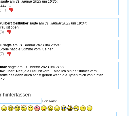
sagte am
31. Januar 2023
um
16:35
:
aaay….
(
11
)
ulibert Geilhuber
sagte am
31. Januar 2023
um
19:34
:
Frau ist oben
(
3
)
u
sagte am
31. Januar 2023
um
20:24
:
Große hat die Stimme vom Kleinen.
(
7
)
eman
sagte am
31. Januar 2023
um
21:27
:
wulibert: Nee, die Frau ist vorn… also ich bin halt immer vorn.
sollte das denn auch sonst gehen wenn die Typen mich von hinten
en?
 hinterlassen
Dein Name