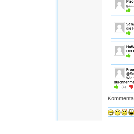
Pizo
gaa
Schw
die 
HaW
Der 
Fre
@Sch
Wie 
durchnehm
(
4
)
Kommentar