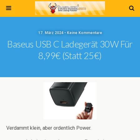
17. März 2024 • Keine Kommentare
Baseus USB C Ladegerät 30W Für
8,99€ (statt 25€)
Verdammt klein, aber ordentlich Power.