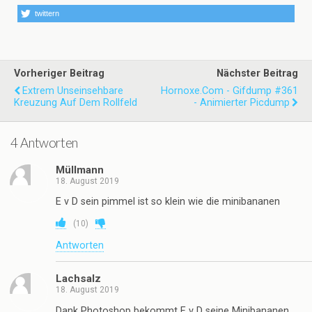
twittern
Vorheriger Beitrag
Nächster Beitrag
Extrem Unseinsehbare
Hornoxe.com - Gifdump #361
Kreuzung Auf Dem Rollfeld
- Animierter Picdump
4 Antworten
Müllmann
18. August 2019
E v D sein pimmel ist so klein wie die minibananen
(
10
)
Antworten
Lachsalz
18. August 2019
Dank Photoshop bekommt E v D seine Minibananen