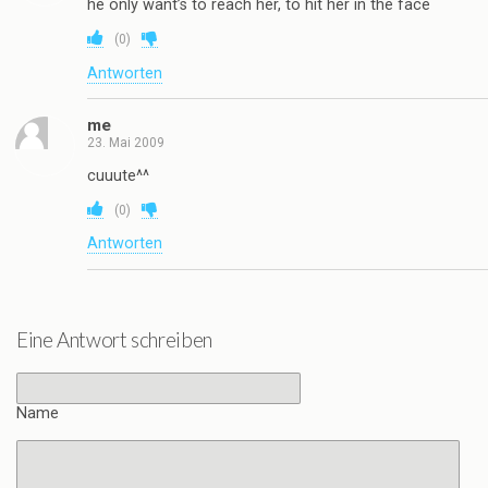
he only want’s to reach her, to hit her in the face
(
0
)
Antworten
me
23. Mai 2009
cuuute^^
(
0
)
Antworten
Eine Antwort schreiben
Name