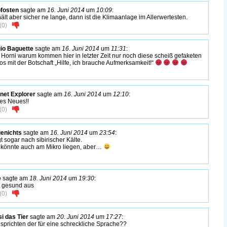
pfosten
sagte am
16. Juni 2014
um
10:09
:
hält aber sicher ne lange, dann ist die Klimaanlage im Allerwertesten.
(
0
)
io Baguette
sagte am
16. Juni 2014
um
11:31
:
r Horni warum kommen hier in letzter Zeit nur noch diese scheiß gefaketen
os mit der Botschaft „Hilfe, ich brauche Aufmerksamkeit!“
rnet Explorer
sagte am
16. Juni 2014
um
12:10
:
es Neues!!
(
0
)
enichts
sagte am
16. Juni 2014
um
23:54
:
gt sogar nach sibirischer Kälte.
, könnte auch am Mikro liegen, aber…
e
sagte am
18. Juni 2014
um
19:30
:
t gesund aus
(
0
)
i das Tier
sagte am
20. Juni 2014
um
17:27
:
sprichten der für eine schreckliche Sprache??