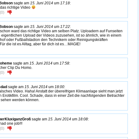
Bobson
sagte am
15. Juni 2014
um
17:18
:
 das richtige Video
(
0
)
Bobson
sagte am
15. Juni 2014
um
17:22
:
schon ward das richtige Video am selben Platz. Uploadern auf Funseiten
 eigentlichen Upload der Videos zuzusehen, ist so ähnlich, wie in einem
hof oder Fußballstadion den Technikern oder Reinigungskräften
ür die ist es Alltag, aber für dich ist es…MAGIE!
Boheme
sagte am
15. Juni 2014
um
17:58
:
cher Clip Du Homo.
(
0
)
sdad
sagte am
15. Juni 2014
um
18:00
:
falsches Video. Haha! Anstatt der übereifrigen Klimaanlage sieht man jetzt
n Erotikfilm. Cool. Schade, dass in einer Zeit die nachfolgenden Betrachter
t sehen werden können.
nerKluxiganzGroß
sagte am
15. Juni 2014
um
18:08
:
had one job!!!
(
0
)