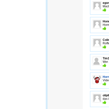
ego
Mach
Honn
Horn
Coli
Roff
Tim
Wer 
Hor
Vide
olipi
das 