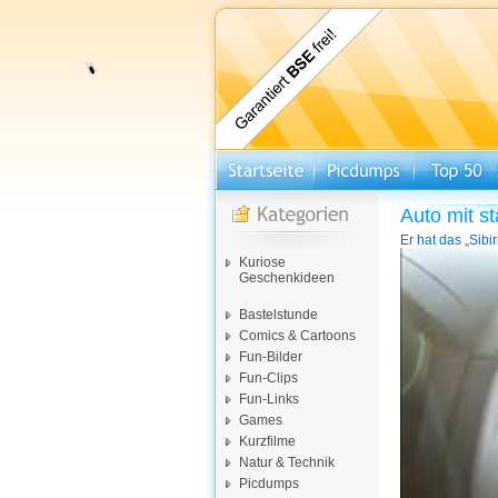
Auto mit s
Er hat das „Sib
Video-
Kuriose
Player
Geschenkideen
Bastelstunde
Comics & Cartoons
Fun-Bilder
Fun-Clips
Fun-Links
Games
Kurzfilme
Natur & Technik
Picdumps