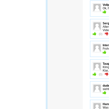
Voll
Ok, 
Serg
Alte
Vide
(
0
)
Inte
Froh
Taug
Klin
Klar
(
0
)
dud
sieh
Hans
Was 