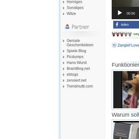
Horniges
Sonstiges
00:00
Witze
teilen
Geniale
Geschenkideen
Zangief Love
Spiele Blog
Picdumps
Hans-Wurst
Funktionie
BrainBlog.net
eblogx
zensiert.net
Trendmutti.com
Warum soll