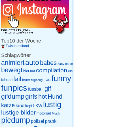
Top10 der Woche
Zwischenstand
Schlagwörter
auto
animiert
babes
baby
baum
bewegt
compilation
bier
eis
bär
funny
fail
frau
fahrrad
feuer
flugzeug
funpics
gif
fussball
gifdump
girls
hot
Hund
lustig
katze
kind
LKW
kopf
lustige bilder
motorrad
Musik
picdump
prank
polizei