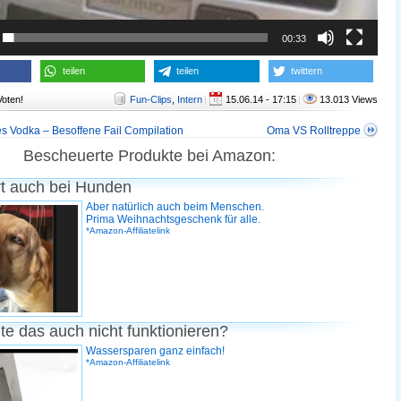
00:33
teilen
teilen
twittern
Voten!
Fun-Clips
,
Intern
|
15.06.14 - 17:15
|
13.013 Views
s Vodka – Besoffene Fail Compilation
Oma VS Rolltreppe
Bescheuerte Produkte bei Amazon:
rt auch bei Hunden
Aber natürlich auch beim Menschen.
Prima Weihnachtsgeschenk für alle.
*Amazon-Affiliatelink
te das auch nicht funktionieren?
Wassersparen ganz einfach!
*Amazon-Affiliatelink