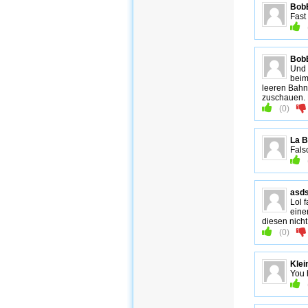
Bob
Fast
Bob
Und 
beim
leeren Bahn
zuschauen. F
(
0
)
La 
Fals
asd
Lol 
eine
diesen nich
(
0
)
Klei
You 