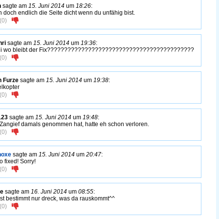
n
sagte am
15. Juni 2014
um
18:26
:
 doch endlich die Seite dicht wenn du unfähig bist.
(
0
)
ri
sagte am
15. Juni 2014
um
19:36
:
i wo bleibt der Fix???????????????????????????????????????????
(
0
)
n Furze
sagte am
15. Juni 2014
um
19:38
:
elkopter
(
0
)
123
sagte am
15. Juni 2014
um
19:48
:
Zangief damals genommen hat, hatte eh schon verloren.
(
0
)
noxe
sagte am
15. Juni 2014
um
20:47
:
o fixed! Sorry!
(
0
)
le
sagte am
16. Juni 2014
um
08:55
:
ist bestimmt nur dreck, was da rauskommt^^
(
0
)