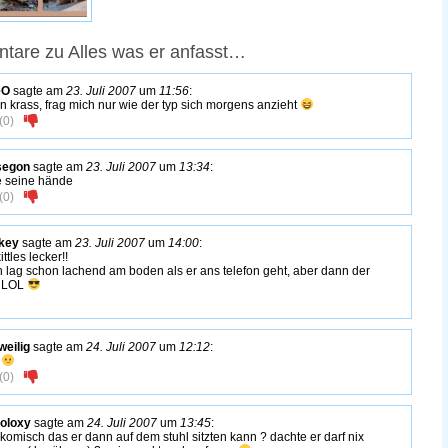
are zu Alles was er anfasst…
eO
sagte am
23. Juli 2007
um
11:56
:
n krass, frag mich nur wie der typ sich morgens anzieht
(
0
)
segon
sagte am
23. Juli 2007
um
13:34
:
 seine hände
(
0
)
key
sagte am
23. Juli 2007
um
14:00
:
ittles lecker!!
ch lag schon lachend am boden als er ans telefon geht, aber dann der
h LOL
weilig
sagte am
24. Juli 2007
um
12:12
:
…
(
0
)
oloxy
sagte am
24. Juli 2007
um
13:45
:
 komisch das er dann auf dem stuhl sitzten kann ? dachte er darf nix