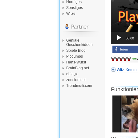
Horniges
Sonstiges
Witze
00:00
Geniale
Geschenkideen
teilen
Spiele Blog
Picdumps
Hans-Wurst
BrainBlog.net
Witz: Kommu
eblogx
zensiert.net
Trendmutti.com
Funktionie