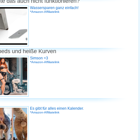
te das auch nicht funktionieren?
Wassersparen ganz einfach!
*Amazon-Affiliatelink
peds und heiße Kurven
Simson <3
*Amazon-Affiliatelink
Es gibt für alles einen Kalender.
*Amazon-Affiliatelink