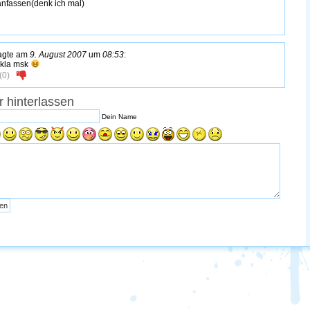
anfassen(denk ich mal)
agte am
9. August 2007
um
08:53
:
t kla msk
(
0
)
 hinterlassen
Dein Name