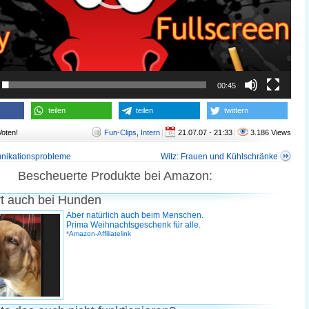
00:45
teilen
teilen
twittern
Voten!
Fun-Clips
,
Intern
|
21.07.07 - 21:33
|
3.186 Views
nikationsprobleme
Witz: Frauen und Kühlschränke
Bescheuerte Produkte bei Amazon:
rt auch bei Hunden
Aber natürlich auch beim Menschen.
Prima Weihnachtsgeschenk für alle.
*Amazon-Affiliatelink