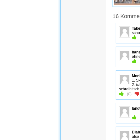
16 Komment
Tak
scho
han
ohne
Mon
1. Sk
2. i
schreibtisc
(
0
)
lang
…
Diab
also