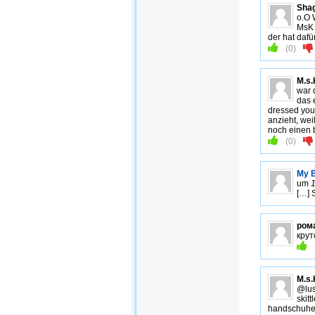
Sha
o.O 
MsK 
der hat dafü
(
0
)
M.s.
war 
das 
dressed your
anzieht, wei
noch einen 
(
0
)
My B
um
[…] S
ром
крут
M.s.
@lus
skit
handschuhe 