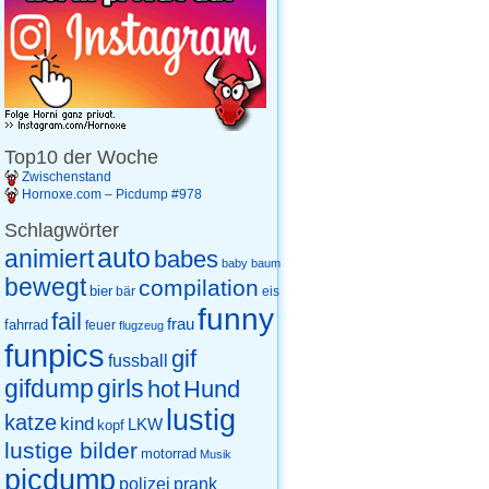
Top10 der Woche
Zwischenstand
Hornoxe.com – Picdump #978
Schlagwörter
auto
animiert
babes
baby
baum
bewegt
compilation
bier
eis
bär
funny
fail
frau
fahrrad
feuer
flugzeug
funpics
gif
fussball
gifdump
girls
hot
Hund
lustig
katze
kind
LKW
kopf
lustige bilder
motorrad
Musik
picdump
prank
polizei