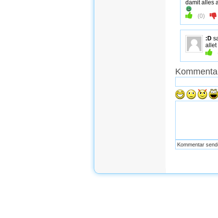
damit alles 
(
0
)
:D
s
alle
Kommentar