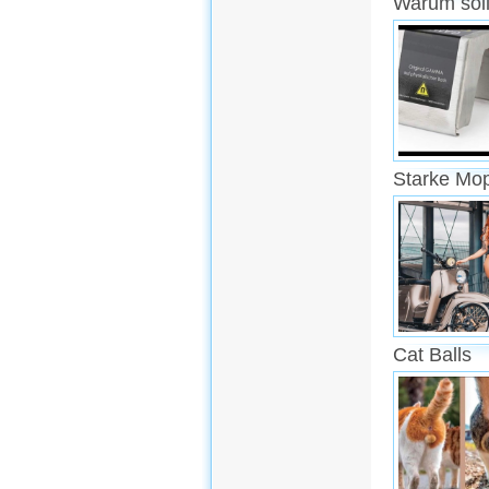
Warum soll
Starke Mo
Cat Balls