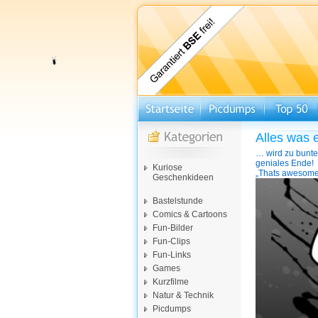
Alles was 
… wird zu bunte
geniales Ende!
Kuriose
„Thats awesome
Geschenkideen
Video-
Player
Bastelstunde
Comics & Cartoons
Fun-Bilder
Fun-Clips
Fun-Links
Games
Kurzfilme
Natur & Technik
Picdumps