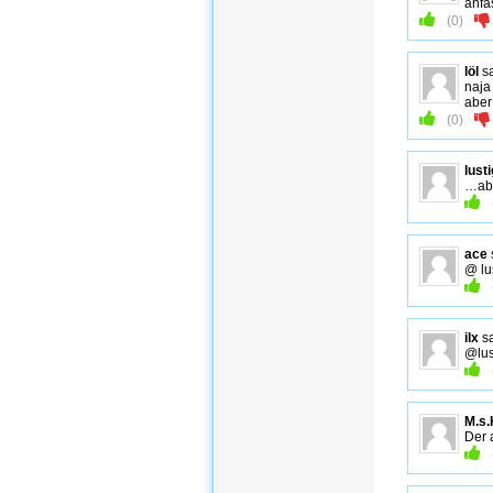
anfa
(
0
)
löl
s
naja
aber
(
0
)
lusti
…abe
ace
@ lu
ilx
s
@lus
M.s.
Der 