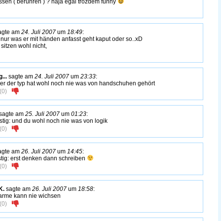
ssen ( berühren ) ? naja egal trozdem funny
agte am
24. Juli 2007
um
18:49
:
 nur was er mit händen anfasst geht kaput oder so..xD
 sitzen wohl nicht,
g...
sagte am
24. Juli 2007
um
23:33
:
r der typ hat wohl noch nie was von handschuhen gehört
(
0
)
sagte am
25. Juli 2007
um
01:23
:
stig: und du wohl noch nie was von logik
(
0
)
agte am
26. Juli 2007
um
14:45
:
tig: erst denken dann schreiben
(
0
)
K.
sagte am
26. Juli 2007
um
18:58
:
arme kann nie wichsen
(
0
)