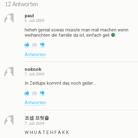
12 Antworten
paul
6. Juli 2009
heheh genial sowas müsste man mal machen wenn
weihanchten die familie da ist, einfach geil
(
0
)
Antworten
noknok
7. Juli 2009
In Zeitlupe kommt das noch geiler….
(
0
)
Antworten
조셉 프릿즐
7. Juli 2009
W H U A T E H F A K K