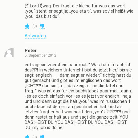
@ Lord $wag. Der fragt die kleine für was das wort
„you“ steht. er sagt ja: „you eta ti“, was soviel heißt wie
„you, das bist du“.
(
0
)
Antworten
Peter
5. September 2012
er fragt sie zuerst ein paar mal: “ Was für ein fach ist
das?!?! In welchem Unterricht bist du jetzt hier.“ bis sie
sagt: englisch….. . dann sagt er wieder:“ richtig hast du
gut gemacht und gibt es im englischen das wort
„ICH“?!?! dan sie: ja….. das zeigt er an die tafel und
frag: “ was ist das für ein buchstabe? paar mal….dann:
lies es doch einfach vor lies es jetzt vor endlich . naja
und und dann sagt die halt „you“ was im russischen 1
buchstabe ist den er ran geschrieben hat. und als
letztes fragt er halt was heist den „you“?!?!?!??!?! und
dann rastet er halt aus und sagt die ganze zeit: YOU
DAS HEIST DU YOU DAS HEIST DU YOU DAS HEIST
DU. my job is doine
(
0
)