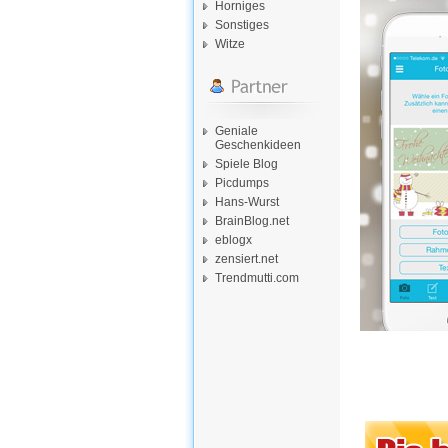
Horniges
Sonstiges
Witze
Geniale
Geschenkideen
Spiele Blog
Picdumps
Hans-Wurst
BrainBlog.net
eblogx
zensiert.net
Trendmutti.com