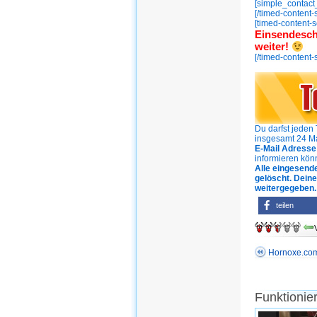
[simple_contact
[/timed-content-
[timed-content-
Einsendesch
weiter!
[/timed-content-
Du darfst jede
insgesamt 24 Ma
E-Mail Adresse
informieren kön
Alle eingesend
gelöscht. Dein
weitergegeben.
teilen
Hornoxe.co
Funktionie