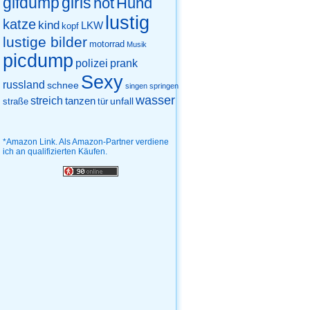
gifdump
girls
hot
Hund
lustig
katze
kind
LKW
kopf
lustige bilder
motorrad
Musik
picdump
prank
polizei
Sexy
russland
schnee
singen
springen
wasser
streich
tanzen
unfall
straße
tür
*Amazon Link. Als Amazon-Partner verdiene
ich an qualifizierten Käufen.