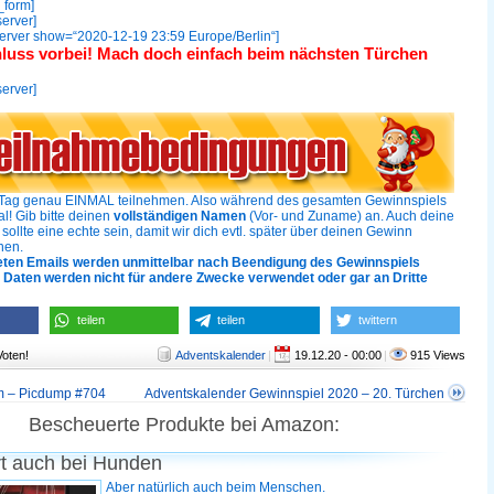
_form]
server]
server show=“2020-12-19 23:59 Europe/Berlin“]
luss vorbei! Mach doch einfach beim nächsten Türchen
server]
n Tag genau EINMAL teilnehmen. Also während des gesamten Gewinnspiels
l! Gib bitte deinen
vollständigen Namen
(Vor- und Zuname) an. Auch deine
sollte eine echte sein, damit wir dich evtl. später über deinen Gewinn
nen.
eten Emails werden unmittelbar nach Beendigung des Gewinnspiels
e Daten werden nicht für andere Zwecke verwendet oder gar an Dritte
teilen
teilen
twittern
Voten!
Adventskalender
|
19.12.20 - 00:00
|
915 Views
m – Picdump #704
Adventskalender Gewinnspiel 2020 – 20. Türchen
Bescheuerte Produkte bei Amazon:
rt auch bei Hunden
Aber natürlich auch beim Menschen.