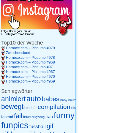
Top10 der Woche
Hornoxe.com – Picdump #979
Zwischenstand
Hornoxe.com – Picdump #978
Hornoxe.com – Picdump #968
Hornoxe.com – Picdump #971
Hornoxe.com – Picdump #967
Hornoxe.com – Picdump #970
Hornoxe.com – Picdump #969
Schlagwörter
auto
animiert
babes
baby
baum
bewegt
compilation
bier
eis
bär
funny
fail
frau
fahrrad
feuer
flugzeug
funpics
gif
fussball