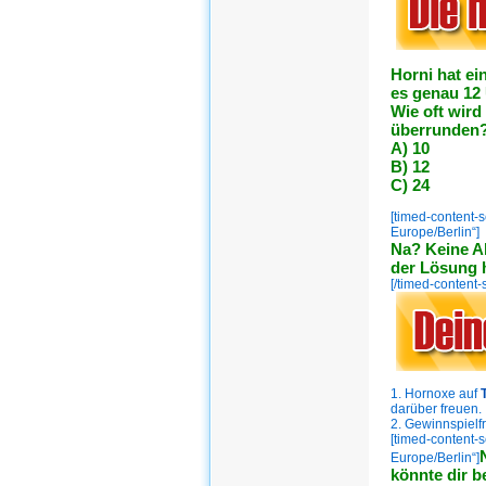
Horni hat ei
es genau 12 
Wie oft wird
überrunden
A) 10
B) 12
C) 24
[timed-content-
Europe/Berlin“]
Na? Keine A
der Lösung 
[/timed-content-
1. Hornoxe auf
darüber freuen.
2. Gewinnspielf
[timed-content-
Europe/Berlin“]
könnte dir b