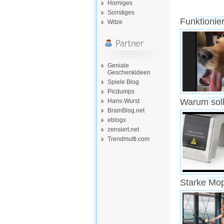
Horniges
Sonstiges
Funktionie
Witze
Geniale
Geschenkideen
Spiele Blog
Picdumps
Warum soll
Hans-Wurst
BrainBlog.net
eblogx
zensiert.net
Trendmutti.com
Starke Mo