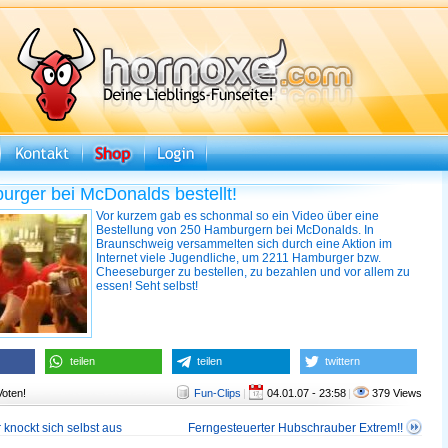
rger bei McDonalds bestellt!
Vor kurzem gab es schonmal so ein Video über eine
Bestellung von 250 Hamburgern bei McDonalds. In
Braunschweig versammelten sich durch eine Aktion im
Internet viele Jugendliche, um 2211 Hamburger bzw.
Cheeseburger zu bestellen, zu bezahlen und vor allem zu
essen! Seht selbst!
teilen
teilen
twittern
Voten!
Fun-Clips
|
04.01.07 - 23:58
|
379 Views
knockt sich selbst aus
Ferngesteuerter Hubschrauber Extrem!!