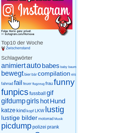
Top10 der Woche
Zwischenstand
Schlagwörter
auto
animiert
babes
baby
baum
bewegt
compilation
bier
eis
bär
funny
fail
frau
fahrrad
feuer
flugzeug
funpics
gif
fussball
gifdump
girls
hot
Hund
lustig
katze
kind
LKW
kopf
lustige bilder
motorrad
Musik
picdump
prank
polizei