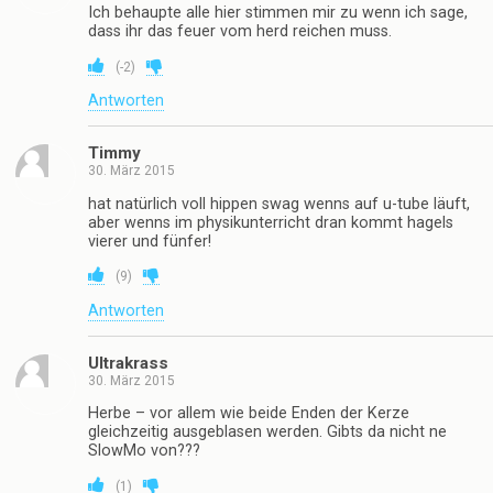
Ich behaupte alle hier stimmen mir zu wenn ich sage,
dass ihr das feuer vom herd reichen muss.
(
-2
)
Antworten
Timmy
30. März 2015
hat natürlich voll hippen swag wenns auf u-tube läuft,
aber wenns im physikunterricht dran kommt hagels
vierer und fünfer!
(
9
)
Antworten
Ultrakrass
30. März 2015
Herbe – vor allem wie beide Enden der Kerze
gleichzeitig ausgeblasen werden. Gibts da nicht ne
SlowMo von???
(
1
)