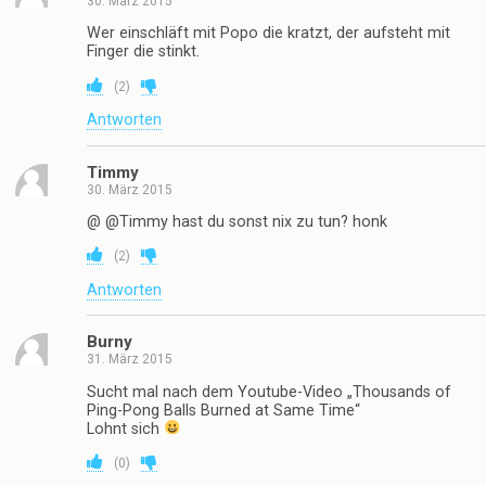
30. März 2015
Wer einschläft mit Popo die kratzt, der aufsteht mit
Finger die stinkt.
(
2
)
Antworten
Timmy
30. März 2015
@ @Timmy hast du sonst nix zu tun? honk
(
2
)
Antworten
Burny
31. März 2015
Sucht mal nach dem Youtube-Video „Thousands of
Ping-Pong Balls Burned at Same Time“
Lohnt sich
(
0
)