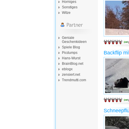
Horniges
Sonstiges
Witze
Geniale
Geschenkideen
Spiele Blog
Backflip m
Picdumps
Hans-Wurst
BrainBlog.net
eblogx
zensiert.net
Trendmutti.com
Schneepflu