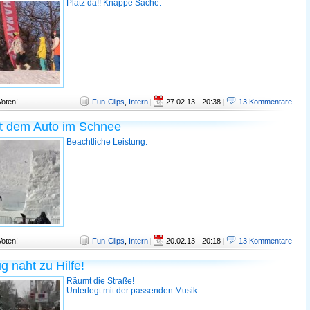
Platz da!! Knappe Sache.
Voten!
Fun-Clips
,
Intern
|
27.02.13 - 20:38
|
13 Kommentare
it dem Auto im Schnee
Beachtliche Leistung.
Voten!
Fun-Clips
,
Intern
|
20.02.13 - 20:18
|
13 Kommentare
g naht zu Hilfe!
Räumt die Straße!
Unterlegt mit der passenden Musik.