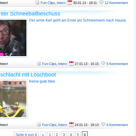
Voten!
Fun-Clips
,
Intern
|
30.01.13 - 18:11
|
12 Kommentare
nter Schneeballbeschuss
Der arme Kerl geht am Ende als Schneemann nach Hause.
Voten!
Fun-Clips
,
Intern
|
27.01.13 - 16:15
|
5 Kommentare
schlacht mit Löschboot
Keine gute Idee.
Voten!
Fun-Clips
,
Intern
|
24.01.13 - 18:13
|
6 Kommentare
Seite 6 von 6
«
1
2
3
4
5
6