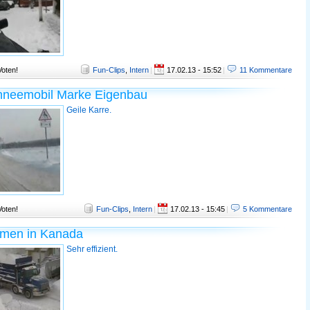
Voten!
Fun-Clips
,
Intern
|
17.02.13 - 15:52
|
11 Kommentare
chneemobil Marke Eigenbau
Geile Karre.
Voten!
Fun-Clips
,
Intern
|
17.02.13 - 15:45
|
5 Kommentare
men in Kanada
Sehr effizient.