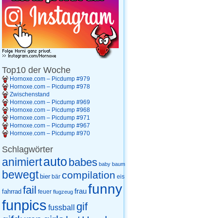
Top10 der Woche
Hornoxe.com – Picdump #979
Hornoxe.com – Picdump #978
Zwischenstand
Hornoxe.com – Picdump #969
Hornoxe.com – Picdump #968
Hornoxe.com – Picdump #971
Hornoxe.com – Picdump #967
Hornoxe.com – Picdump #970
Schlagwörter
auto
animiert
babes
baby
baum
bewegt
compilation
bier
eis
bär
funny
fail
frau
fahrrad
feuer
flugzeug
funpics
gif
fussball