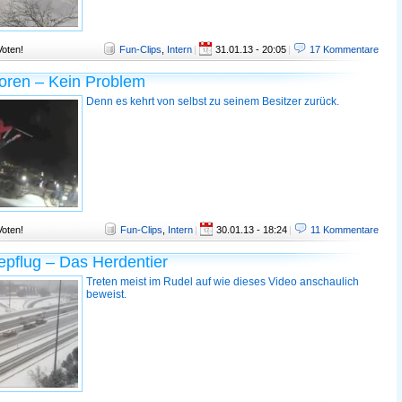
Voten!
Fun-Clips
,
Intern
|
31.01.13 - 20:05
|
17 Kommentare
oren – Kein Problem
Denn es kehrt von selbst zu seinem Besitzer zurück.
Voten!
Fun-Clips
,
Intern
|
30.01.13 - 18:24
|
11 Kommentare
pflug – Das Herdentier
Treten meist im Rudel auf wie dieses Video anschaulich
beweist.