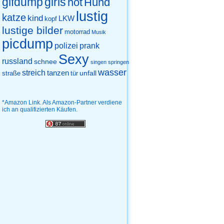
gifdump
girls
hot
Hund
lustig
katze
kind
LKW
kopf
lustige bilder
motorrad
Musik
picdump
prank
polizei
Sexy
russland
schnee
singen
springen
wasser
streich
tanzen
unfall
straße
tür
*Amazon Link. Als Amazon-Partner verdiene
ich an qualifizierten Käufen.